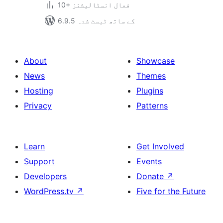
10+ فعال انسٹالیشنز
6.9.5 کے ساتھ ٹیسٹ شدہ
About
Showcase
News
Themes
Hosting
Plugins
Privacy
Patterns
Learn
Get Involved
Support
Events
Developers
Donate
↗
WordPress.tv
↗
Five for the Future