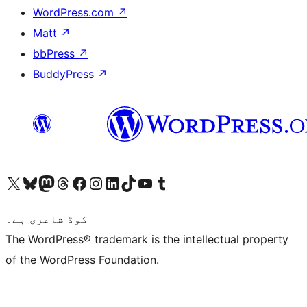
WordPress.com
↗
Matt
↗
bbPress
↗
BuddyPress
↗
ہمارے ٹمبلر اکاؤنٹ پر جائیں
Visit our YouTube channel
ہمارے ٹک ٹاک اکاؤنٹ پر جائیں
Visit our LinkedIn account
Visit our Instagram account
Visit our Facebook page
ہمارے ٹھریڈز اکاؤنٹ پر جائیں
Visit our Mastodon account
ہمارے بلیواسکائی اکاؤنٹ پر جائیں
Visit our X (formerly Twitter) account
کوڈ شاعری ہے۔
The WordPress® trademark is the intellectual property
of the WordPress Foundation.