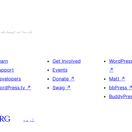
3.7.41 کے ساتھ ٹیسٹ شد
earn
Get Involved
WordPres
upport
Events
↗
evelopers
Donate
↗
Matt
↗
ordPress.tv
↗
Swag
↗
bbPress
BuddyPre
اردو