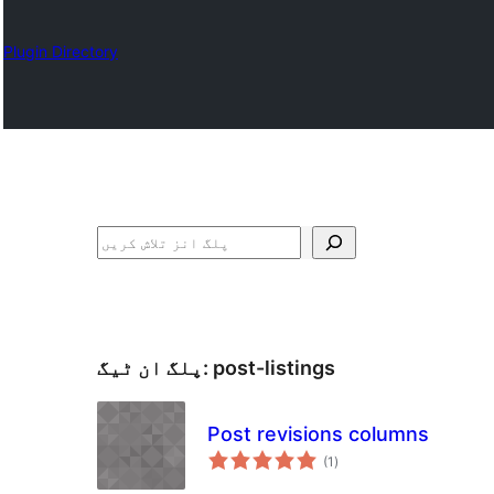
Plugin Directory
تلاش
post-listings
پلگ ان ٹیگ:
Post revisions columns
مجموعی
(1
)
درجہ
بندی