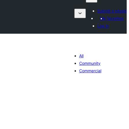
Submit a plugin
My favorites
Log in
All
Community
Commercial