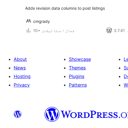
Adds revision data columns to post listings
cmgrady
ہ
10+ فعال انسٹالیشنز
About
Showcase
L
News
Themes
S
Hosting
Plugins
D
Privacy
Patterns
W