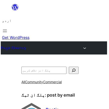
چھوڑیں
مواد
اردو
پر
جائیں
Get WordPress
Plugin Directory
تلاش
All
Community
Commercial
post by email
پلگ ان ٹیگ: