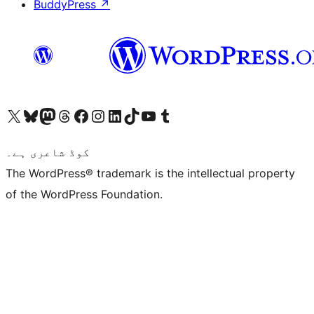
BuddyPress
↗
ہمارے ٹمبلر اکاؤنٹ پر جائیں
Visit our YouTube channel
ہمارے ٹک ٹاک اکاؤنٹ پر جائیں
Visit our LinkedIn account
Visit our Instagram account
Visit our Facebook page
ہمارے ٹھریڈز اکاؤنٹ پر جائیں
Visit our Mastodon account
ہمارے بلیواسکائی اکاؤنٹ پر جائیں
Visit our X (formerly Twitter) account
کوڈ شاعری ہے۔
The WordPress® trademark is the intellectual property
of the WordPress Foundation.