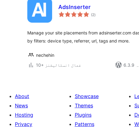
AdsInserter
مجموعی
(2
)
درجہ
بندی
Manage your site placements from adsinserter.com da
by filters: device type, referrer, url, tags and more.
nechehin
دہ
10+ فعال انسٹالیشنز
About
Showcase
L
News
Themes
S
Hosting
Plugins
D
Privacy
Patterns
W