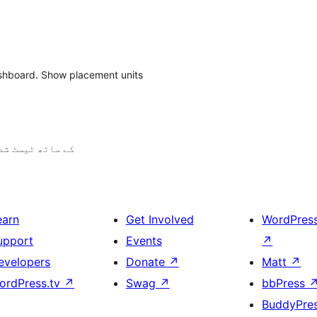
shboard. Show placement units
6.3.9 کے ساتھ ٹیسٹ ش
earn
Get Involved
WordPres
upport
Events
↗
evelopers
Donate
↗
Matt
↗
ordPress.tv
↗
Swag
↗
bbPress
BuddyPre