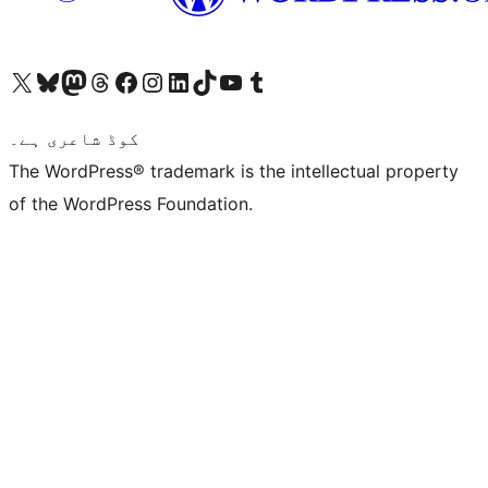
ہمارے ٹمبلر اکاؤنٹ پر جائیں
Visit our YouTube channel
ہمارے ٹک ٹاک اکاؤنٹ پر جائیں
Visit our LinkedIn account
Visit our Instagram account
Visit our Facebook page
ہمارے ٹھریڈز اکاؤنٹ پر جائیں
Visit our Mastodon account
ہمارے بلیواسکائی اکاؤنٹ پر جائیں
Visit our X (formerly Twitter) account
کوڈ شاعری ہے۔
The WordPress® trademark is the intellectual property
of the WordPress Foundation.