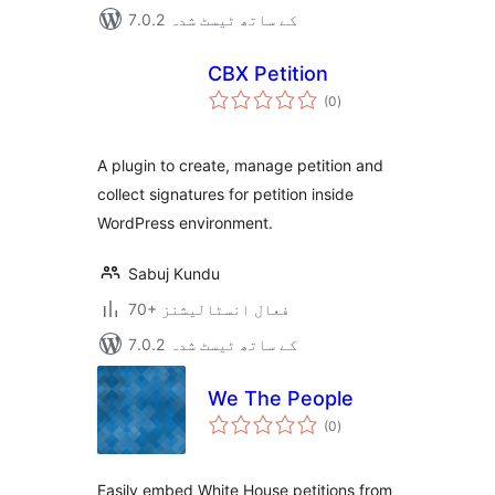
7.0.2 کے ساتھ ٹیسٹ شدہ
CBX Petition
مجموعی
(0
)
درجہ
بندی
A plugin to create, manage petition and
collect signatures for petition inside
WordPress environment.
Sabuj Kundu
70+ فعال انسٹالیشنز
7.0.2 کے ساتھ ٹیسٹ شدہ
We The People
مجموعی
(0
)
درجہ
بندی
Easily embed White House petitions from