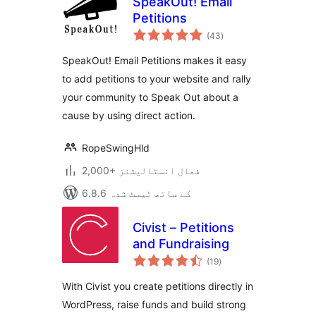
SpeakOut! Email
Petitions
مجموعی
(43
)
درجہ
بندی
SpeakOut! Email Petitions makes it easy
to add petitions to your website and rally
your community to Speak Out about a
cause by using direct action.
RopeSwingHld
2,000+ فعال انسٹالیشنز
6.8.6 کے ساتھ ٹیسٹ شدہ
Civist – Petitions
and Fundraising
مجموعی
(19
)
درجہ
بندی
With Civist you create petitions directly in
WordPress, raise funds and build strong