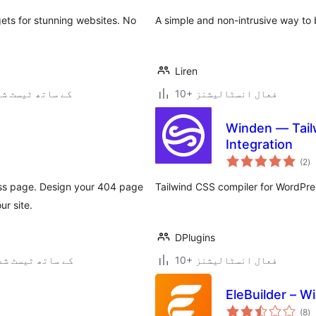
ts for stunning websites. No
A simple and non-intrusive way to 
Liren
10+ فعال انسٹالیشنز
6.8.7 کے ساتھ ٹیسٹ ش
Winden — Tail
Integration
ی
(2
)
ہ
ی
ess page. Design your 404 page
Tailwind CSS compiler for WordPress.
ur site.
DPlugins
10+ فعال انسٹالیشنز
7.0.3 کے ساتھ ٹیسٹ ش
EleBuilder – W
ی
(8
)
ہ