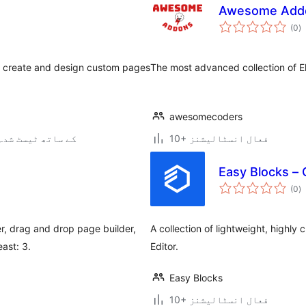
Awesome Addo
ی
(0
)
ہ
ی
y create and design custom pages
The most advanced collection of E
awesomecoders
10+ فعال انسٹالیشنز
5.2.25 کے ساتھ ٹیسٹ شدہ
Easy Blocks – 
ی
(0
)
ہ
ی
r, drag and drop page builder,
A collection of lightweight, highl
ast: 3.
Editor.
Easy Blocks
10+ فعال انسٹالیشنز