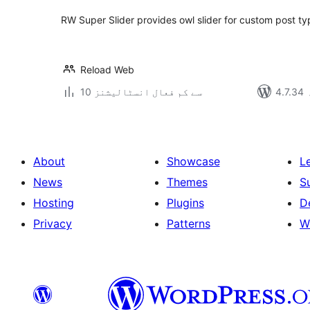
RW Super Slider provides owl slider for custom post t
Reload Web
10 سے کم فعال انسٹالیشنز
About
Showcase
L
News
Themes
S
Hosting
Plugins
D
Privacy
Patterns
W