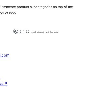
Commerce product subcategories on top of the
oduct loop.
5.4.20 کے ساتھ ٹیسٹ شدہ
s.com
↗
ss
↗