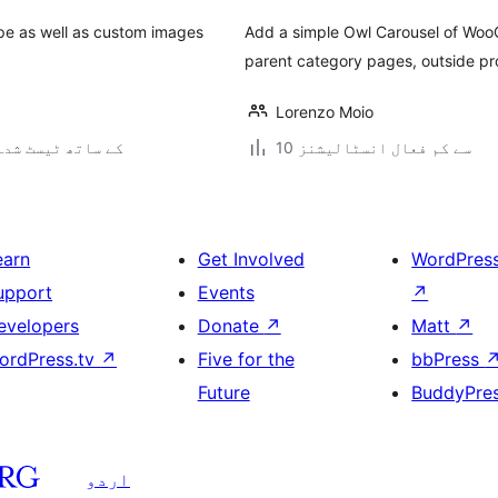
ype as well as custom images
Add a simple Owl Carousel of Woo
parent category pages, outside pr
Lorenzo Moio
10 سے کم فعال انسٹالیشنز
4.7.34 کے ساتھ ٹیسٹ شدہ
earn
Get Involved
WordPres
upport
Events
↗
evelopers
Donate
↗
Matt
↗
ordPress.tv
↗
Five for the
bbPress
Future
BuddyPre
اردو