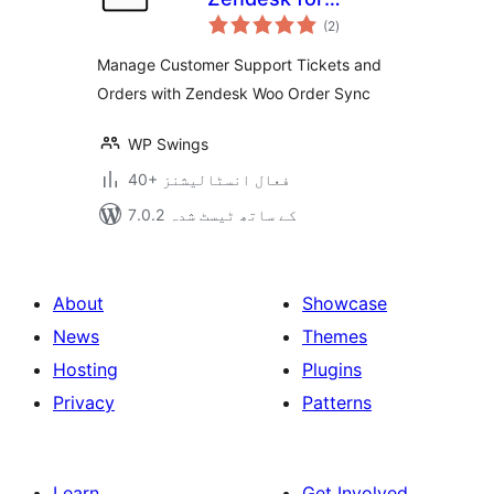
مجموعی
WooCommerce
(2
)
درجہ
بندی
Manage Customer Support Tickets and
Orders with Zendesk Woo Order Sync
WP Swings
40+ فعال انسٹالیشنز
7.0.2 کے ساتھ ٹیسٹ شدہ
About
Showcase
News
Themes
Hosting
Plugins
Privacy
Patterns
Learn
Get Involved