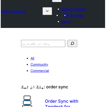
Submit a plugin
Plugin Directory
My favorites
Log in
تلاش
All
Community
Commercial
order sync
پلگ ان ٹیگ:
Order Sync with
Zendesk for