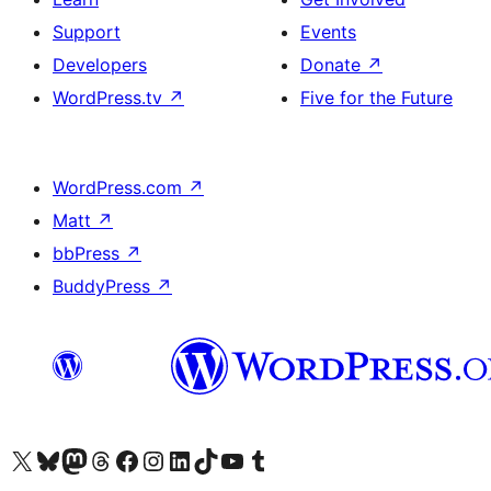
Support
Events
Developers
Donate
↗
WordPress.tv
↗
Five for the Future
WordPress.com
↗
Matt
↗
bbPress
↗
BuddyPress
↗
ہمارے ٹمبلر اکاؤنٹ پر جائیں
Visit our YouTube channel
ہمارے ٹک ٹاک اکاؤنٹ پر جائیں
Visit our LinkedIn account
Visit our Instagram account
Visit our Facebook page
ہمارے ٹھریڈز اکاؤنٹ پر جائیں
Visit our Mastodon account
ہمارے بلیواسکائی اکاؤنٹ پر جائیں
Visit our X (formerly Twitter) account