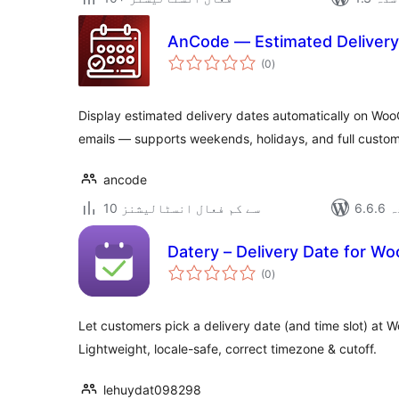
AnCode — Estimated Deliver
مجموعی
(0
)
درجہ
بندی
Display estimated delivery dates automatically on 
emails — supports weekends, holidays, and full custom
ancode
دہ
10 سے کم فعال انسٹالیشنز
Datery – Delivery Date for 
مجموعی
(0
)
درجہ
بندی
Let customers pick a delivery date (and time slot) a
Lightweight, locale-safe, correct timezone & cutoff.
lehuydat098298