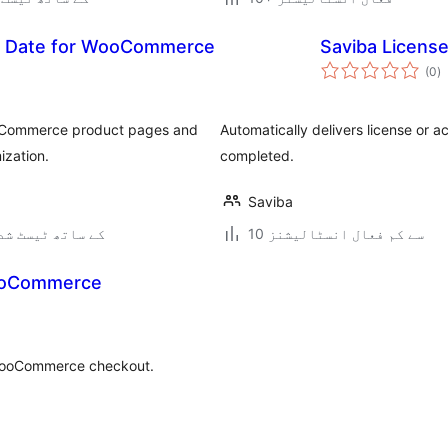
y Date for WooCommerce
Saviba License
ی
(0
)
ہ
ی
WooCommerce product pages and
Automatically delivers license or 
ization.
completed.
Saviba
10 سے کم فعال انسٹالیشنز
6.6.6 کے ساتھ ٹیسٹ ش
WooCommerce
t WooCommerce checkout.