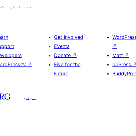
7.0.3 کے ساتھ ٹیسٹ ش
earn
Get Involved
WordPres
upport
Events
↗
evelopers
Donate
↗
Matt
↗
ordPress.tv
↗
Five for the
bbPress
Future
BuddyPre
اردو