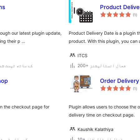
ns
Product Delive
عی
(1
)
جہ
دی
ough our latest plugin update,
Product Delivery Date is a plugin t
ng their p …
product. With this plugin, you can 
ITCS
200+ فعال انسٹالیشنز
6.9.6 کے ساتھ ٹیسٹ ش
hop
Order Deliver
عی
(1
)
جہ
دی
on the checkout page for
Plugin allows users to choose the o
delivery time on checkout page.
Kaushik Kalathiya
10+ فعال انسٹالیشنز
1.3 کے ساتھ ٹیسٹ