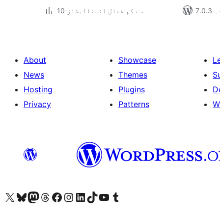
دہ
10 سے کم فعال انسٹالیشنز
About
Showcase
L
News
Themes
S
Hosting
Plugins
D
Privacy
Patterns
W
ہمارے ٹمبلر اکاؤنٹ پر جائیں
Visit our YouTube channel
ہمارے ٹک ٹاک اکاؤنٹ پر جائیں
Visit our LinkedIn account
Visit our Instagram account
Visit our Facebook page
ہمارے ٹھریڈز اکاؤنٹ پر جائیں
Visit our Mastodon account
ہمارے بلیواسکائی اکاؤنٹ پر جائیں
Visit our X (formerly Twitter) account