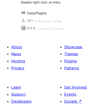
disable right click on links.
DaisyPlugins
50+ فعال انسٹالیشنز
6.9.6 کے ساتھ ٹیسٹ شدہ
About
Showcase
News
Themes
Hosting
Plugins
Privacy
Patterns
Learn
Get Involved
Support
Events
Developers
Donate
↗