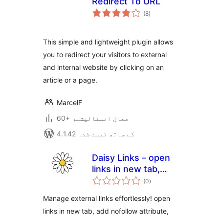
Redirect To URL
مجموعی
(8
)
درجہ
بندی
This simple and lightweight plugin allows
you to redirect your visitors to external
and internal website by clicking on an
article or a page.
MarcelF
60+ فعال انسٹالیشنز
4.1.42 کے ساتھ ٹیسٹ شدہ
Daisy Links – open
links in new tab,
مجموعی
add nofollow
(0
)
درجہ
بندی
attribute, disable
Manage external links effortlessly! open
right click on links
links in new tab, add nofollow attribute,