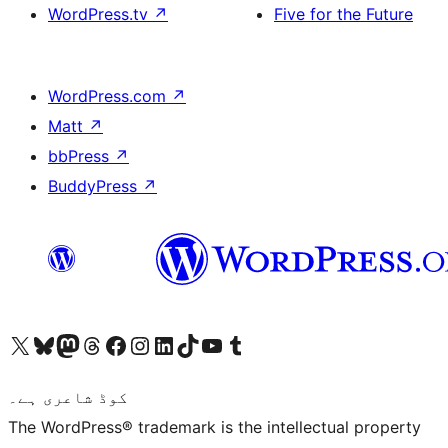
WordPress.tv
↗
Five for the Future
WordPress.com
↗
Matt
↗
bbPress
↗
BuddyPress
↗
ہمارے ٹمبلر اکاؤنٹ پر جائیں
Visit our YouTube channel
ہمارے ٹک ٹاک اکاؤنٹ پر جائیں
Visit our LinkedIn account
Visit our Instagram account
Visit our Facebook page
ہمارے ٹھریڈز اکاؤنٹ پر جائیں
Visit our Mastodon account
ہمارے بلیواسکائی اکاؤنٹ پر جائیں
Visit our X (formerly Twitter) account
کوڈ شاعری ہے۔
The WordPress® trademark is the intellectual property