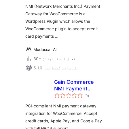
بندی
NMI (Network Merchants Inc.) Payment
Gateway for WooCommerce is a
Wordpress Plugin which allows the
WooCommerce plugin to accept credit
card payments …
Mudassar Ali
30+ فعال انسٹالیشنز
5.1.0 کے ساتھ ٹیسٹ شدہ
Gain Commerce
NMI Payment
مجموعی
Gateway for
(0
)
درجہ
بندی
WooCommerce
PCI-compliant NMI payment gateway
integration for WooCommerce. Accept
credit cards, Apple Pay, and Google Pay
with full HPOS support.