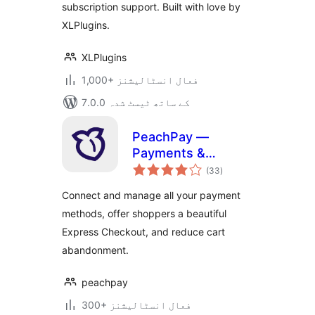
subscription support. Built with love by
XLPlugins.
XLPlugins
1,000+ فعال انسٹالیشنز
7.0.0 کے ساتھ ٹیسٹ شدہ
PeachPay —
Payments &
مجموعی
Express Checkout
(33
)
درجہ
بندی
for WooCommerce
Connect and manage all your payment
(supports Stripe,
methods, offer shoppers a beautiful
PayPal, Square,
Express Checkout, and reduce cart
Authorize.net, NMI)
abandonment.
peachpay
300+ فعال انسٹالیشنز