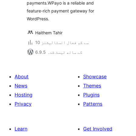
payments.WPayo is a reliable and
feature-rich payment gateway for
WordPress.
Haithem Tahir
10 سے کم فعال انسٹالیشنز
6.9.5 کے ساتھ ٹیسٹ شدہ
About
Showcase
News
Themes
Hosting
Plugins
Privacy
Patterns
Learn
Get Involved