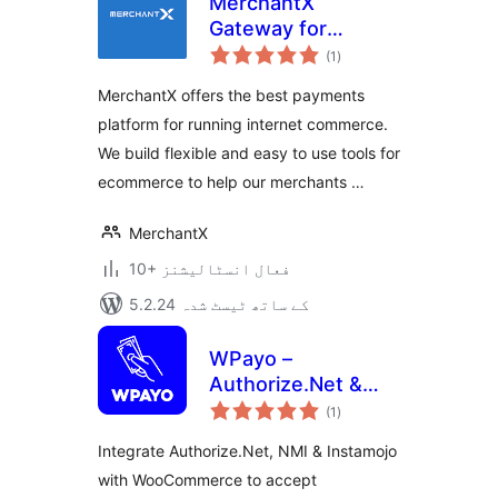
MerchantX
Gateway for
مجموعی
WooCommerce
(1
)
درجہ
بندی
MerchantX offers the best payments
platform for running internet commerce.
We build flexible and easy to use tools for
ecommerce to help our merchants …
MerchantX
10+ فعال انسٹالیشنز
5.2.24 کے ساتھ ٹیسٹ شدہ
WPayo –
Authorize.Net &
مجموعی
Instamojo for
(1
)
درجہ
بندی
WooCommerce
Integrate Authorize.Net, NMI & Instamojo
Payment Gateway
with WooCommerce to accept