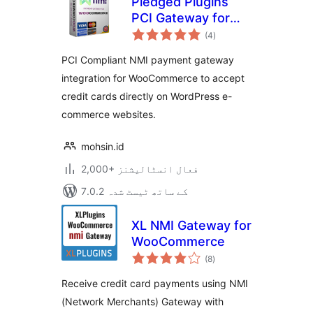
Pledged Plugins
PCI Gateway for
مجموعی
NMI and
(4
)
درجہ
بندی
WooCommerce
PCI Compliant NMI payment gateway
integration for WooCommerce to accept
credit cards directly on WordPress e-
commerce websites.
mohsin.id
2,000+ فعال انسٹالیشنز
7.0.2 کے ساتھ ٹیسٹ شدہ
XL NMI Gateway for
WooCommerce
مجموعی
(8
)
درجہ
بندی
Receive credit card payments using NMI
(Network Merchants) Gateway with