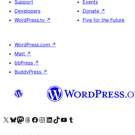
Support
Events
Developers
Donate
↗
WordPress.tv
↗
Five for the Future
WordPress.com
↗
Matt
↗
bbPress
↗
BuddyPress
↗
ہمارے ٹمبلر اکاؤنٹ پر جائیں
Visit our YouTube channel
ہمارے ٹک ٹاک اکاؤنٹ پر جائیں
Visit our LinkedIn account
Visit our Instagram account
Visit our Facebook page
ہمارے ٹھریڈز اکاؤنٹ پر جائیں
Visit our Mastodon account
ہمارے بلیواسکائی اکاؤنٹ پر جائیں
Visit our X (formerly Twitter) account