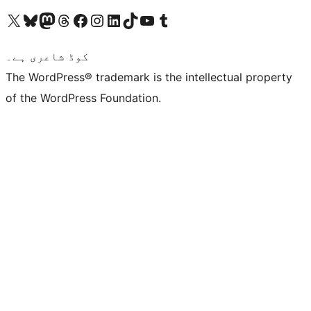
ہمارے ٹمبلر اکاؤنٹ پر جائیں
Visit our YouTube channel
ہمارے ٹک ٹاک اکاؤنٹ پر جائیں
Visit our LinkedIn account
Visit our Instagram account
Visit our Facebook page
ہمارے ٹھریڈز اکاؤنٹ پر جائیں
Visit our Mastodon account
ہمارے بلیواسکائی اکاؤنٹ پر جائیں
Visit our X (formerly Twitter) account
کوڈ شاعری ہے۔
The WordPress® trademark is the intellectual property
of the WordPress Foundation.