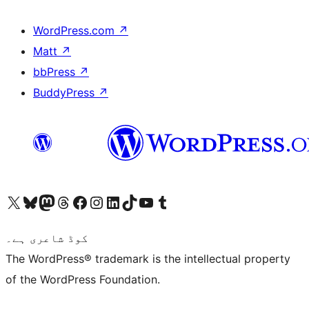
WordPress.com
↗
Matt
↗
bbPress
↗
BuddyPress
↗
ہمارے ٹمبلر اکاؤنٹ پر جائیں
Visit our YouTube channel
ہمارے ٹک ٹاک اکاؤنٹ پر جائیں
Visit our LinkedIn account
Visit our Instagram account
Visit our Facebook page
ہمارے ٹھریڈز اکاؤنٹ پر جائیں
Visit our Mastodon account
ہمارے بلیواسکائی اکاؤنٹ پر جائیں
Visit our X (formerly Twitter) account
کوڈ شاعری ہے۔
The WordPress® trademark is the intellectual property
of the WordPress Foundation.