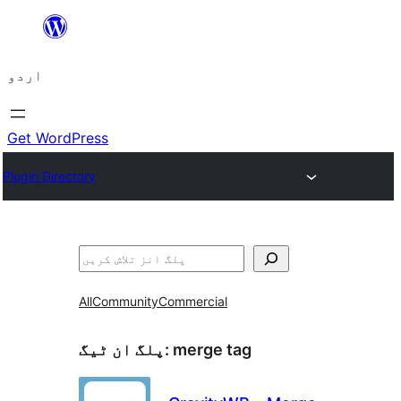
چھوڑیں
مواد
اردو
پر
جائیں
Get WordPress
Plugin Directory
تلاش
All
Community
Commercial
merge tag
پلگ ان ٹیگ: