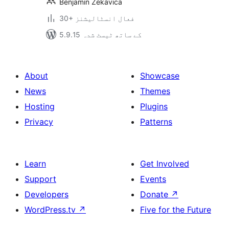
Benjamin Zekavica
30+ فعال انسٹالیشنز
5.9.15 کے ساتھ ٹیسٹ شدہ
About
Showcase
News
Themes
Hosting
Plugins
Privacy
Patterns
Learn
Get Involved
Support
Events
Developers
Donate
↗
WordPress.tv
↗
Five for the Future