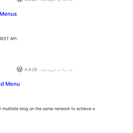
 Menus
مجموع
درج
بند
REST API.
4.9.29 کے ساتھ ٹیسٹ شدہ
red Menu
مجموع
درج
بند
 multisite blog on the same network to achieve a