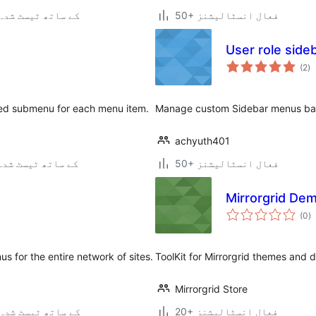
50+ فعال انسٹالیشنز
4.2.39 کے ساتھ ٹیسٹ شدہ
User role sid
ی
(2
)
ہ
ی
ated submenu for each menu item.
Manage custom Sidebar menus bas
achyuth401
50+ فعال انسٹالیشنز
4.7.33 کے ساتھ ٹیسٹ شدہ
Mirrorgrid De
ی
(0
)
ہ
ی
s for the entire network of sites.
ToolKit for Mirrorgrid themes and 
Mirrorgrid Store
20+ فعال انسٹالیشنز
4.6.30 کے ساتھ ٹیسٹ شدہ