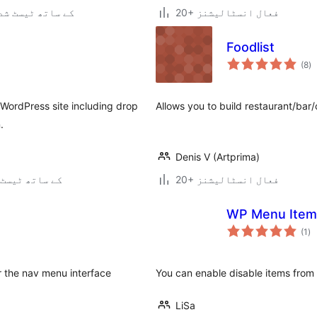
20+ فعال انسٹالیشنز
3.0.5 کے ساتھ ٹیسٹ ش
Foodlist
ی
(8
)
ہ
ی
 WordPress site including drop
Allows you to build restaurant/bar
.
Denis V (Artprima)
20+ فعال انسٹالیشنز
2.7 کے ساتھ ٹیسٹ
WP Menu Item
عی
(1
)
جہ
دی
r the nav menu interface
You can enable disable items fro
LiSa