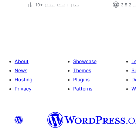
دہ
10+ فعال انسٹالیشنز
Posts
pagination
About
Showcase
L
News
Themes
S
Hosting
Plugins
D
Privacy
Patterns
W