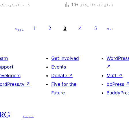
10+ فعال انسٹالیشنز
3.5.2 کے ساتھ ٹیسٹ ش
1
2
3
4
5
اگلا
پچهلا
earn
Get Involved
WordPres
upport
Events
↗
evelopers
Donate
↗
Matt
↗
ordPress.tv
↗
Five for the
bbPress
Future
BuddyPre
اردو