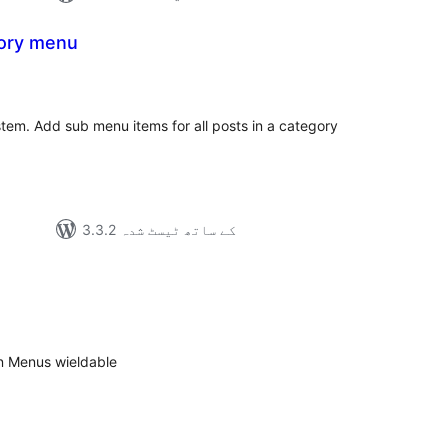
gory menu
مجمو
در
بن
em. Add sub menu items for all posts in a category
3.3.2 کے ساتھ ٹیسٹ شدہ
مجموع
درج
بند
n Menus wieldable