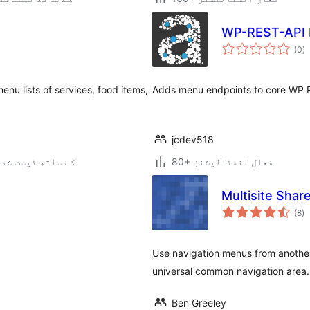
WP-REST-API
ی
(0
)
ہ
ی
enu lists of services, food items,
Adds menu endpoints to core WP 
jcdev518
80+ فعال انسٹالیشنز
3.7.41 کے ساتھ ٹیسٹ شد
Multisite Sha
ی
(8
)
ہ
ی
Use navigation menus from another
universal common navigation area.
Ben Greeley