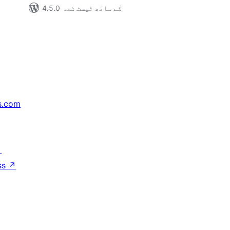
4.5.0 کے ساتھ ٹیسٹ شدہ
s.com
↗
ss
↗