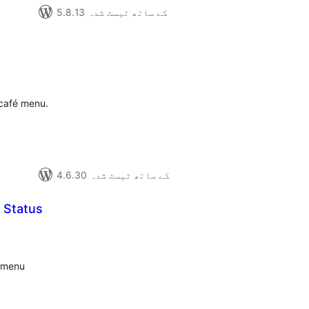
5.8.13 کے ساتھ ٹیسٹ شدہ
مجموع
درج
بند
/café menu.
4.6.30 کے ساتھ ٹیسٹ شدہ
 Status
مجمو
در
بن
m menu