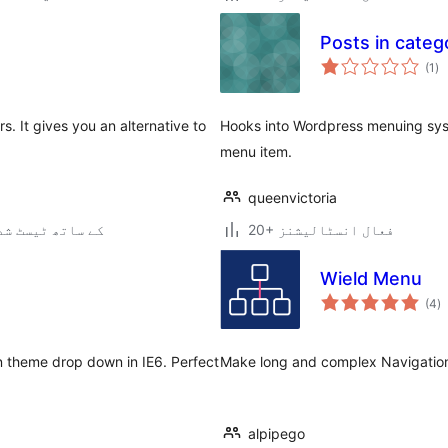
Posts in cate
عی
(1
)
جہ
دی
. It gives you an alternative to
Hooks into Wordpress menuing syst
menu item.
queenvictoria
20+ فعال انسٹالیشنز
3.3.2 کے ساتھ ٹیسٹ ش
Wield Menu
ی
(4
)
ہ
ی
n theme drop down in IE6. Perfect
Make long and complex Navigatio
alpipego