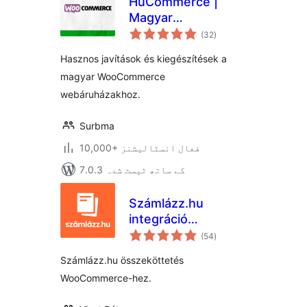
HuCommerce |
Magyar
مجموعی
kiegészítések
(32
)
درجہ
بندی
WooCommerce
Hasznos javítások és kiegészítések a
webáruházakhoz
magyar WooCommerce
webáruházakhoz.
Surbma
10,000+ فعال انسٹالیشنز
7.0.3 کے ساتھ ٹیسٹ شدہ
Számlázz.hu
integráció
مجموعی
WooCommerce-
(54
)
درجہ
بندی
hez
Számlázz.hu összeköttetés
WooCommerce-hez.