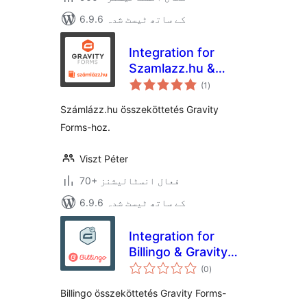
6.9.6 کے ساتھ ٹیسٹ شدہ
Integration for
Szamlazz.hu &
مجموعی
Gravity Forms
(1
)
درجہ
بندی
Számlázz.hu összeköttetés Gravity
Forms-hoz.
Viszt Péter
70+ فعال انسٹالیشنز
6.9.6 کے ساتھ ٹیسٹ شدہ
Integration for
Billingo & Gravity
مجموعی
Forms
(0
)
درجہ
بندی
Billingo összeköttetés Gravity Forms-