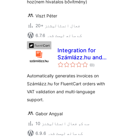
hoz(nem hivatalos bővítmény)
Viszt Péter
20+ فعال انسٹالیشنز
6.7.6 کے ساتھ ٹیسٹ شدہ
Integration for
Számlázz.hu and
مجموعی
FluentCart
(0
)
درجہ
بندی
Automatically generates invoices on
Számlázz.hu for FluentCart orders with
VAT validation and multi-language
support.
Gabor Angyal
10 سے کم فعال انسٹالیشنز
6.9.6 کے ساتھ ٹیسٹ شدہ