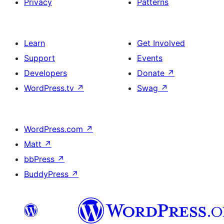
Privacy
Patterns
Learn
Get Involved
Support
Events
Developers
Donate
↗
WordPress.tv
↗
Swag
↗
WordPress.com
↗
Matt
↗
bbPress
↗
BuddyPress
↗