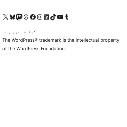
ہمارے ٹمبلر اکاؤنٹ پر جائیں
Visit our YouTube channel
ہمارے ٹک ٹاک اکاؤنٹ پر جائیں
Visit our LinkedIn account
Visit our Instagram account
Visit our Facebook page
ہمارے ٹھریڈز اکاؤنٹ پر جائیں
Visit our Mastodon account
ہمارے بلیواسکائی اکاؤنٹ پر جائیں
Visit our X (formerly Twitter) account
کوڈ شاعری ہے۔
The WordPress® trademark is the intellectual property
of the WordPress Foundation.