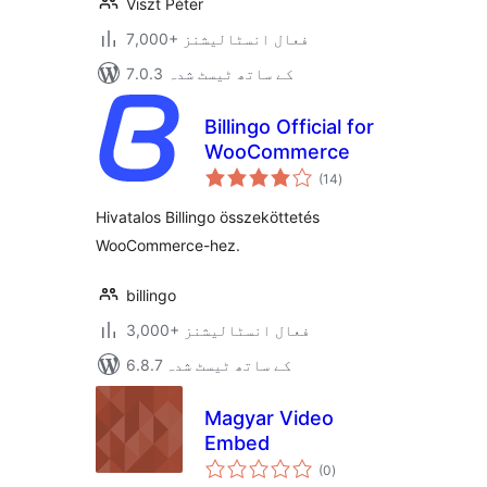
Viszt Péter
7,000+ فعال انسٹالیشنز
7.0.3 کے ساتھ ٹیسٹ شدہ
Billingo Official for
WooCommerce
مجموعی
(14
)
درجہ
بندی
Hivatalos Billingo összeköttetés
WooCommerce-hez.
billingo
3,000+ فعال انسٹالیشنز
6.8.7 کے ساتھ ٹیسٹ شدہ
Magyar Video
Embed
مجموعی
(0
)
درجہ