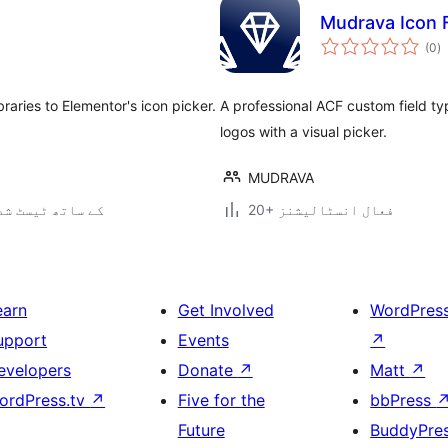
Mudrava Icon F
ی
(0
)
ہ
ی
aries to Elementor's icon picker.
A professional ACF custom field ty
logos with a visual picker.
MUDRAVA
20+ فعال انسٹالیشنز
7.0.3 کے ساتھ ٹیسٹ ش
earn
Get Involved
WordPres
upport
Events
↗
evelopers
Donate
↗
Matt
↗
ordPress.tv
↗
Five for the
bbPress
Future
BuddyPre