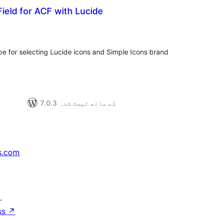
ield for ACF with Lucide
مجموع
درج
بند
pe for selecting Lucide icons and Simple Icons brand
7.0.3 کے ساتھ ٹیسٹ شدہ
s.com
↗
ss
↗