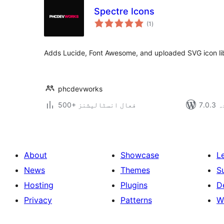
Spectre Icons
مجموعی
(1
)
درجہ
بندی
Adds Lucide, Font Awesome, and uploaded SVG icon libr
phcdevworks
دہ
500+ فعال انسٹالیشنز
About
Showcase
L
News
Themes
S
Hosting
Plugins
D
Privacy
Patterns
W