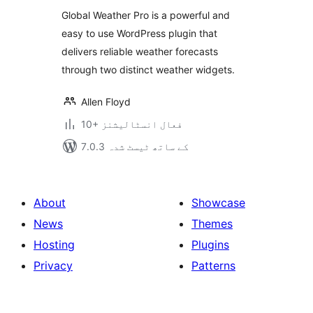
بندی
Global Weather Pro is a powerful and
easy to use WordPress plugin that
delivers reliable weather forecasts
through two distinct weather widgets.
Allen Floyd
10+ فعال انسٹالیشنز
7.0.3 کے ساتھ ٹیسٹ شدہ
About
Showcase
News
Themes
Hosting
Plugins
Privacy
Patterns