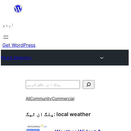
چھوڑیں
مواد
اردو
پر
جائیں
Get WordPress
Plugin Directory
تلاش
All
Community
Commercial
local weather
پلگ ان ٹیگ: