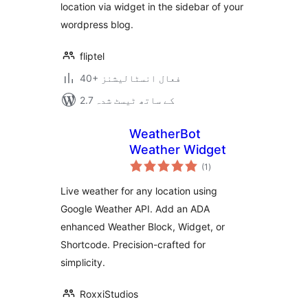
location via widget in the sidebar of your
wordpress blog.
fliptel
40+ فعال انسٹالیشنز
2.7 کے ساتھ ٹیسٹ شدہ
WeatherBot
Weather Widget
مجموعی
(1
)
درجہ
بندی
Live weather for any location using
Google Weather API. Add an ADA
enhanced Weather Block, Widget, or
Shortcode. Precision-crafted for
simplicity.
RoxxiStudios