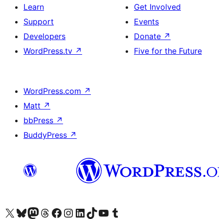
Learn
Get Involved
Support
Events
Developers
Donate
↗
WordPress.tv
↗
Five for the Future
WordPress.com
↗
Matt
↗
bbPress
↗
BuddyPress
↗
ہمارے ٹمبلر اکاؤنٹ پر جائیں
Visit our YouTube channel
ہمارے ٹک ٹاک اکاؤنٹ پر جائیں
Visit our LinkedIn account
Visit our Instagram account
Visit our Facebook page
ہمارے ٹھریڈز اکاؤنٹ پر جائیں
Visit our Mastodon account
ہمارے بلیواسکائی اکاؤنٹ پر جائیں
Visit our X (formerly Twitter) account