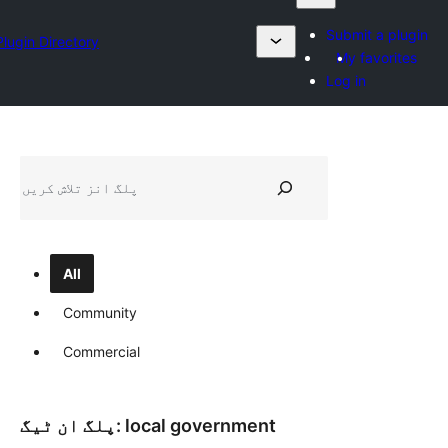
Submit a plugin
Plugin Directory
My favorites
Log in
تلاش
All
Community
Commercial
local government
پلگ ان ٹیگ: