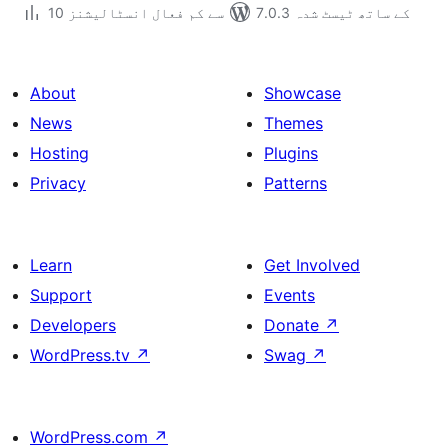
7.0.3 کے ساتھ ٹیسٹ شدہ
10 سے کم فعال انسٹالیشنز
About
Showcase
News
Themes
Hosting
Plugins
Privacy
Patterns
Learn
Get Involved
Support
Events
Developers
Donate
↗
WordPress.tv
↗
Swag
↗
WordPress.com
↗