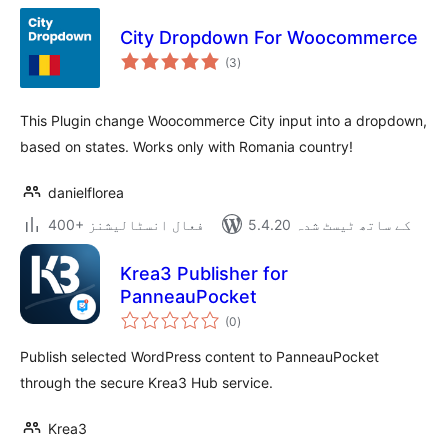
City Dropdown For Woocommerce
مجموعی
(3
)
درجہ
بندی
This Plugin change Woocommerce City input into a dropdown,
based on states. Works only with Romania country!
danielflorea
5.4.20 کے ساتھ ٹیسٹ شدہ
400+ فعال انسٹالیشنز
Krea3 Publisher for
PanneauPocket
مجموعی
(0
)
درجہ
بندی
Publish selected WordPress content to PanneauPocket
through the secure Krea3 Hub service.
Krea3