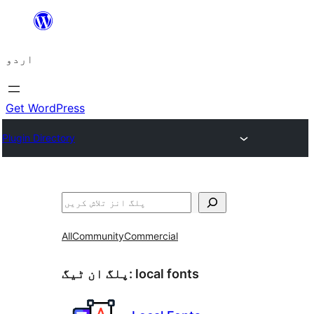
چھوڑیں
مواد
اردو
پر
جائیں
Get WordPress
Plugin Directory
تلاش
All
Community
Commercial
local fonts
پلگ ان ٹیگ: