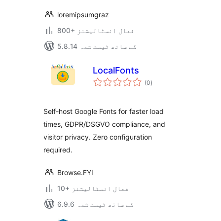
loremipsumgraz
800+ فعال انسٹالیشنز
5.8.14 کے ساتھ ٹیسٹ شدہ
LocalFonts
مجموعی
(0
)
درجہ
بندی
Self-host Google Fonts for faster load
times, GDPR/DSGVO compliance, and
visitor privacy. Zero configuration
required.
Browse.FYI
10+ فعال انسٹالیشنز
6.9.6 کے ساتھ ٹیسٹ شدہ