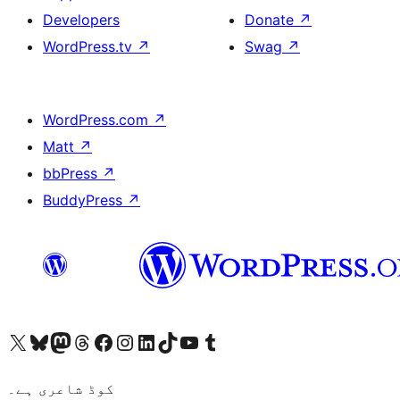
Developers
Donate
↗
WordPress.tv
↗
Swag
↗
WordPress.com
↗
Matt
↗
bbPress
↗
BuddyPress
↗
ہمارے ٹمبلر اکاؤنٹ پر جائیں
Visit our YouTube channel
ہمارے ٹک ٹاک اکاؤنٹ پر جائیں
Visit our LinkedIn account
Visit our Instagram account
Visit our Facebook page
ہمارے ٹھریڈز اکاؤنٹ پر جائیں
Visit our Mastodon account
ہمارے بلیواسکائی اکاؤنٹ پر جائیں
Visit our X (formerly Twitter) account
کوڈ شاعری ہے۔