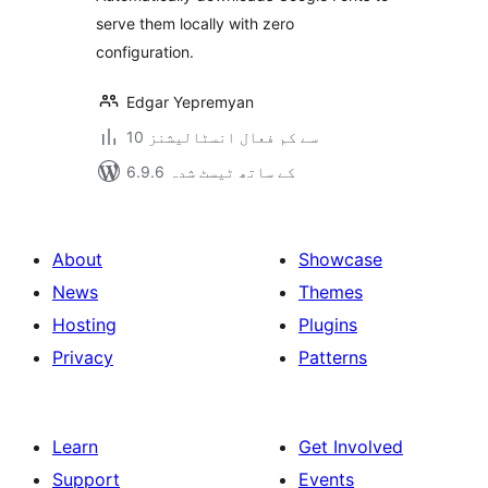
serve them locally with zero
configuration.
Edgar Yepremyan
10 سے کم فعال انسٹالیشنز
6.9.6 کے ساتھ ٹیسٹ شدہ
About
Showcase
News
Themes
Hosting
Plugins
Privacy
Patterns
Learn
Get Involved
Support
Events