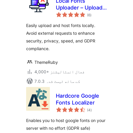
Local Fonts
Uploader – Upload
مجموعی
& Host Any Font
(6
)
درجہ
بندی
Locally for GDPR
Easily upload and host fonts locally.
Avoid external requests to enhance
security, privacy, speed, and GDPR
compliance.
ThemeRuby
4,000+ فعال انسٹالیشنز
7.0.3 کے ساتھ ٹیسٹ شدہ
Hardcore Google
Fonts Localizer
مجموعی
(4
)
درجہ
بندی
Enables you to host google fonts on your
server with no effort (GDPR safe)