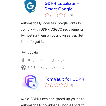
GDPR Localizer –
Smart Google
مجموعی
Fonts Local Hosting
(0
)
درجہ
بندی
& DSGVO
Automatically localizes Google Fonts to
Compliance
comply with GDPR/DSGVO requirements
by hosting them on your own server. Set
it and forget it.
vpuida
10 سے کم فعال انسٹالیشنز
6.9.6 کے ساتھ ٹیسٹ شدہ
FontVault for GDPR
مجموعی
(0
)
درجہ
بندی
Avoid GDPR fines and speed up your site.
Automatically downloads Google Fonts to