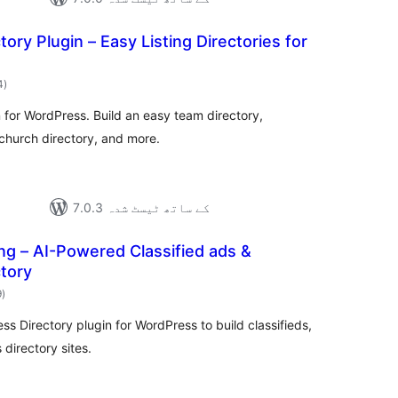
ory Plugin – Easy Listing Directories for
مجموعی
4
)
درجہ
بندی
 for WordPress. Build an easy team directory,
 church directory, and more.
7.0.3 کے ساتھ ٹیسٹ شدہ
ting – AI-Powered Classified ads &
tory
مجموعی
9
)
درجہ
بندی
s Directory plugin for WordPress to build classifieds,
s directory sites.