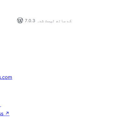
7.0.3 کے ساتھ ٹیسٹ شدہ
s.com
↗
ss
↗