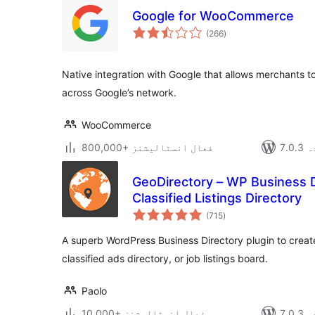
Google for WooCommerce
مجموعی
(266
)
درجہ
بندی
Native integration with Google that allows merchants to
across Google’s network.
WooCommerce
دہ
800,000+ فعال انسٹالیشنز
GeoDirectory – WP Business D
Classified Listings Directory
مجموعی
(715
)
درجہ
بندی
A superb WordPress Business Directory plugin to create
classified ads directory, or job listings board.
Paolo
دہ
10,000+ فعال انسٹالیشنز