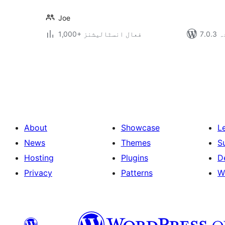
Joe
دہ
1,000+ فعال انسٹالیشنز
Posts
pagination
About
Showcase
L
News
Themes
S
Hosting
Plugins
D
Privacy
Patterns
W