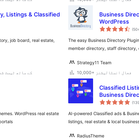
, Listings & Classified
Business Direct
WordPress
(50
ory, job board, real estate,
The easy Business Directory Plugin
member directory, staff directory,
Strategy11 Team
10,000+ فعال انسٹالیشنز
7.0.3 کے ساتھ ٹیسٹ ش
Classified Lis
Business Direc
(13
 themes. WordPress real estate
AI-powered Classified ads & Busines
portals
listings, real estate & local busines
RadiusTheme