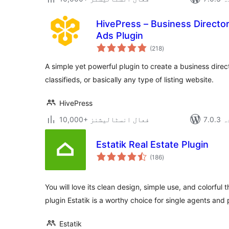
HivePress – Business Directory
Ads Plugin
مجموعی
(218
)
درجہ
بندی
A simple yet powerful plugin to create a business direct
classifieds, or basically any type of listing website.
HivePress
دہ
10,000+ فعال انسٹالیشنز
Estatik Real Estate Plugin
مجموعی
(186
)
درجہ
بندی
You will love its clean design, simple use, and colorful
plugin Estatik is a worthy choice for single agents and 
Estatik