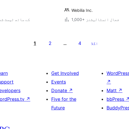
Webilia Inc.
1,000+ فعال انسٹالیشنز
7.0.3 کے ساتھ ٹیسٹ ش
1
2
4
اگلا
…
earn
Get Involved
WordPres
upport
Events
↗
evelopers
Donate
↗
Matt
↗
ordPress.tv
↗
Five for the
bbPress
Future
BuddyPre