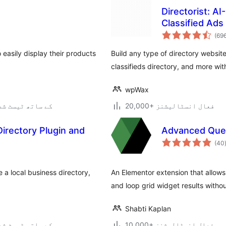
Directorist: A
Classified Ads
(69
 easily display their products
Build any type of directory website
classifieds directory, and more wit
wpWax
20,000+ فعال انسٹالیشنز
7.0.3 کے ساتھ ٹیسٹ ش
irectory Plugin and
Advanced Que
(40
 a local business directory,
An Elementor extension that allows 
and loop grid widget results witho
Shabti Kaplan
10,000+ فعال انسٹالیشنز
7.0.3 کے ساتھ ٹیسٹ ش