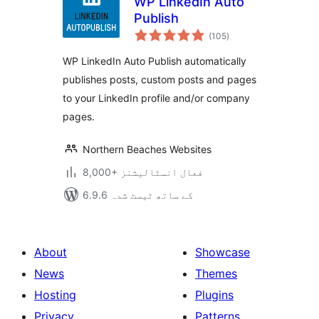
WP LinkedIn Auto
Publish
مجموعی
(105
)
درجہ
بندی
WP LinkedIn Auto Publish automatically
publishes posts, custom posts and pages
to your LinkedIn profile and/or company
pages.
Northern Beaches Websites
8,000+ فعال انسٹالیشنز
6.9.6 کے ساتھ ٹیسٹ شدہ
About
Showcase
News
Themes
Hosting
Plugins
Privacy
Patterns