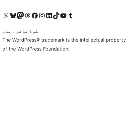
ہمارے ٹمبلر اکاؤنٹ پر جائیں
Visit our YouTube channel
ہمارے ٹک ٹاک اکاؤنٹ پر جائیں
Visit our LinkedIn account
Visit our Instagram account
Visit our Facebook page
ہمارے ٹھریڈز اکاؤنٹ پر جائیں
Visit our Mastodon account
ہمارے بلیواسکائی اکاؤنٹ پر جائیں
Visit our X (formerly Twitter) account
کوڈ شاعری ہے۔
The WordPress® trademark is the intellectual property
of the WordPress Foundation.