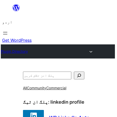
چھوڑیں
مواد
اردو
پر
جائیں
Get WordPress
Plugin Directory
تلاش
All
Community
Commercial
linkedin profile
پلگ ان ٹیگ: