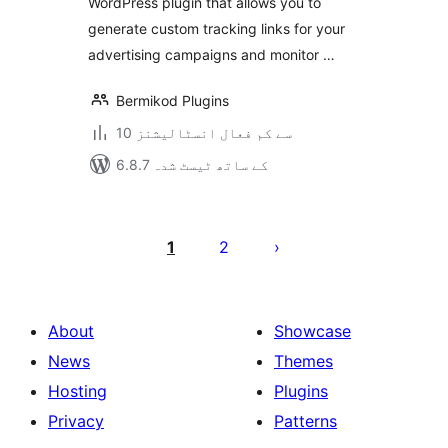
WordPress plugin that allows you to
generate custom tracking links for your
advertising campaigns and monitor …
Bermikod Plugins
10 سے کم فعال انسٹالیشنز
6.8.7 کے ساتھ ٹیسٹ شدہ
Posts
pagination
1
2
About
Showcase
News
Themes
Hosting
Plugins
Privacy
Patterns