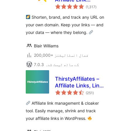
مجموعی
Management, URL
(1,317
)
درجہ
بندی
Shortener, Link
Shorten, brand, and track any URL on
Cloaking, Tracking
your own domain. Keep your links — and
& Branded Short
your data — where they belong.
Links
Blair Williams
200,000+ فعال انسٹالیشنز
7.0.3 کے ساتھ ٹیسٹ شدہ
ThirstyAffiliates –
Affiliate Links, Link
مجموعی
Branding, Link
(251
)
درجہ
بندی
Tracking &
Affiliate link management & cloaker
Marketing Plugin
tool. Easily manage, shrink and track
your affiliate links in WordPress.