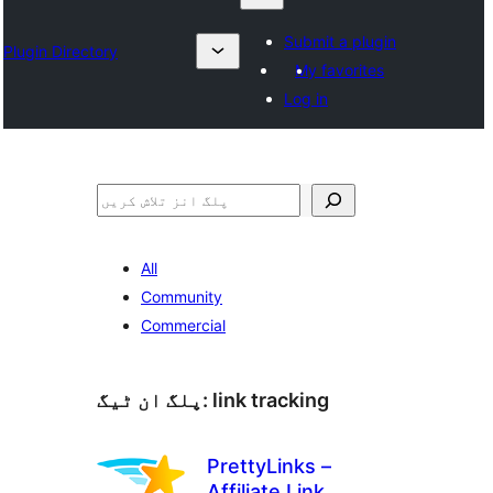
Submit a plugin
Plugin Directory
My favorites
Log in
تلاش
All
Community
Commercial
link tracking
پلگ ان ٹیگ:
PrettyLinks –
Affiliate Link