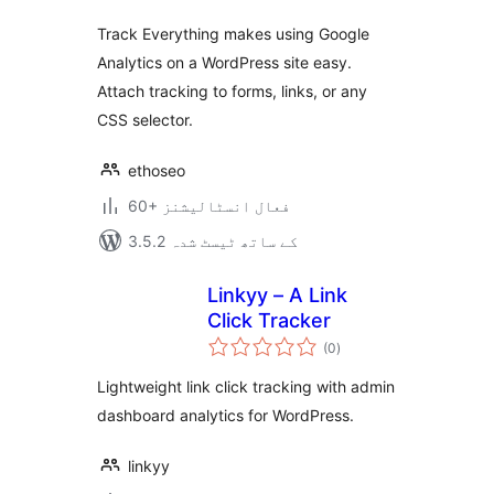
Track Everything makes using Google
Analytics on a WordPress site easy.
Attach tracking to forms, links, or any
CSS selector.
ethoseo
60+ فعال انسٹالیشنز
3.5.2 کے ساتھ ٹیسٹ شدہ
Linkyy – A Link
Click Tracker
مجموعی
(0
)
درجہ
بندی
Lightweight link click tracking with admin
dashboard analytics for WordPress.
linkyy