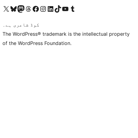
ہمارے ٹمبلر اکاؤنٹ پر جائیں
Visit our YouTube channel
ہمارے ٹک ٹاک اکاؤنٹ پر جائیں
Visit our LinkedIn account
Visit our Instagram account
Visit our Facebook page
ہمارے ٹھریڈز اکاؤنٹ پر جائیں
Visit our Mastodon account
ہمارے بلیواسکائی اکاؤنٹ پر جائیں
Visit our X (formerly Twitter) account
کوڈ شاعری ہے۔
The WordPress® trademark is the intellectual property
of the WordPress Foundation.