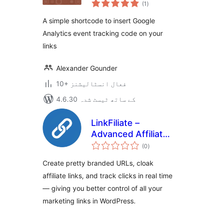
مجموعی
(1
)
درجہ
بندی
A simple shortcode to insert Google
Analytics event tracking code on your
links
Alexander Gounder
10+ فعال انسٹالیشنز
4.6.30 کے ساتھ ٹیسٹ شدہ
LinkFiliate –
Advanced Affiliate
مجموعی
Link Management,
(0
)
درجہ
بندی
Branded Short
Create pretty branded URLs, cloak
Links, Click
affiliate links, and track clicks in real time
Tracking &
— giving you better control of all your
Analytics
marketing links in WordPress.