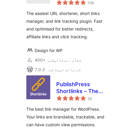
مجموعی
Links & Custom
(19
)
درجہ
بندی
Link Shortener with
The easiest URL shortener, short links
Link Tracking
manager, and link tracking plugin. Fast
and optimised for better redirects,
affiliate links and click tracking.
Design for WP
400+ فعال انسٹالیشنز
7.0.3 کے ساتھ ٹیسٹ شدہ
PublishPress
Shortlinks – The
مجموعی
Link Manager for
(2
)
درجہ
بندی
WordPress
The best link manager for WordPress.
Your links are brandable, trackable, and
can have custom view permissions.