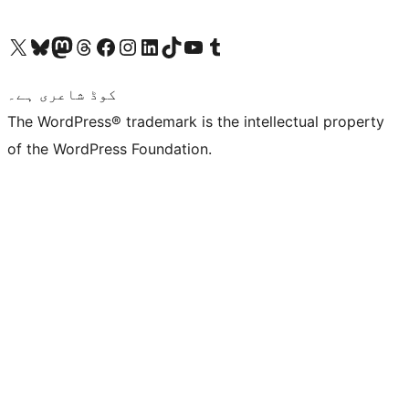
ہمارے ٹمبلر اکاؤنٹ پر جائیں
Visit our YouTube channel
ہمارے ٹک ٹاک اکاؤنٹ پر جائیں
Visit our LinkedIn account
Visit our Instagram account
Visit our Facebook page
ہمارے ٹھریڈز اکاؤنٹ پر جائیں
Visit our Mastodon account
ہمارے بلیواسکائی اکاؤنٹ پر جائیں
Visit our X (formerly Twitter) account
کوڈ شاعری ہے۔
The WordPress® trademark is the intellectual property
of the WordPress Foundation.