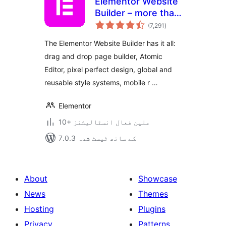
Elementor Website
Builder – more than
مجموعی
just a page builder
(7,291
)
درجہ
بندی
The Elementor Website Builder has it all:
drag and drop page builder, Atomic
Editor, pixel perfect design, global and
reusable style systems, mobile r …
Elementor
10+ ملین فعال انسٹالیشنز
7.0.3 کے ساتھ ٹیسٹ شدہ
About
Showcase
News
Themes
Hosting
Plugins
Privacy
Patterns