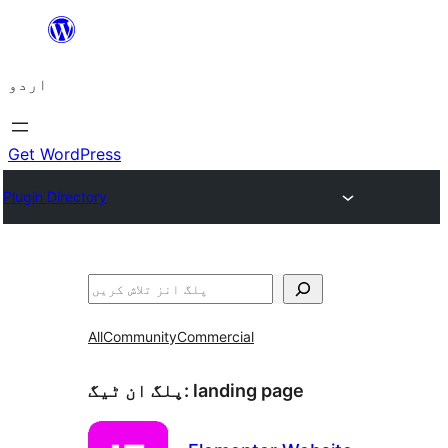
چھوڑیں
مواد
اردو
پر
جائیں
Get WordPress
Plugin Directory
تلاش
All
Community
Commercial
landing page
پلگ ان ٹیگ: