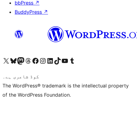
bbPress
↗
BuddyPress
↗
ہمارے ٹمبلر اکاؤنٹ پر جائیں
Visit our YouTube channel
ہمارے ٹک ٹاک اکاؤنٹ پر جائیں
Visit our LinkedIn account
Visit our Instagram account
Visit our Facebook page
ہمارے ٹھریڈز اکاؤنٹ پر جائیں
Visit our Mastodon account
ہمارے بلیواسکائی اکاؤنٹ پر جائیں
Visit our X (formerly Twitter) account
کوڈ شاعری ہے۔
The WordPress® trademark is the intellectual property
of the WordPress Foundation.