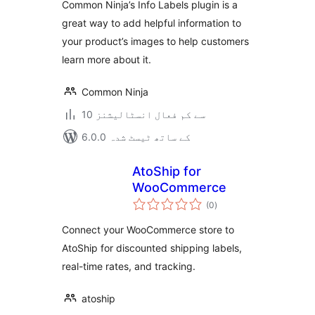
Common Ninja’s Info Labels plugin is a
great way to add helpful information to
your product’s images to help customers
learn more about it.
Common Ninja
10 سے کم فعال انسٹالیشنز
6.0.0 کے ساتھ ٹیسٹ شدہ
AtoShip for
WooCommerce
مجموعی
(0
)
درجہ
بندی
Connect your WooCommerce store to
AtoShip for discounted shipping labels,
real-time rates, and tracking.
atoship