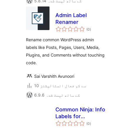
5.8.14 کے ساتھ ٹیسٹ شدہ
Admin Label
Renamer
مجموعی
(0
)
درجہ
بندی
Rename common WordPress admin
labels like Posts, Pages, Users, Media,
Plugins, and Comments without touching
code.
Sai Varshith Avunoori
10 سے کم فعال انسٹالیشنز
6.9.6 کے ساتھ ٹیسٹ شدہ
Common Ninja: Info
Labels for
مجموعی
WooCommerce
(0
)
درجہ
بندی