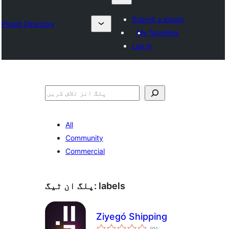
Submit a plugin
Plugin Directory
My favorites
Log in
تلاش
All
Community
Commercial
labels
پلگ ان ٹیگ:
Ziyegó Shipping
مجموعی