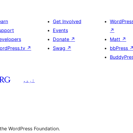
earn
Get Involved
WordPres
upport
Events
↗
evelopers
Donate
↗
Matt
↗
ordPress.tv
↗
Swag
↗
bbPress
BuddyPre
اردو
 the WordPress Foundation.