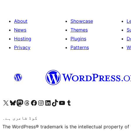
About
Showcase
L
News
Themes
S
Hosting
Plugins
D
Privacy
Patterns
W
ہمارے ٹمبلر اکاؤنٹ پر جائیں
Visit our YouTube channel
ہمارے ٹک ٹاک اکاؤنٹ پر جائیں
Visit our LinkedIn account
Visit our Instagram account
Visit our Facebook page
ہمارے ٹھریڈز اکاؤنٹ پر جائیں
Visit our Mastodon account
ہمارے بلیواسکائی اکاؤنٹ پر جائیں
Visit our X (formerly Twitter) account
کوڈ شاعری ہے۔
The WordPress® trademark is the intellectual property of