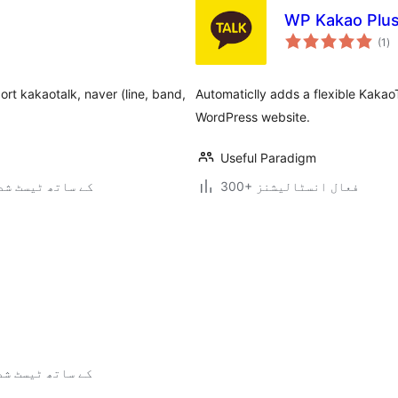
WP Kakao Plus
عی
(1
)
جہ
دی
rt kakaotalk, naver (line, band,
Automaticlly adds a flexible Kakao
WordPress website.
Useful Paradigm
300+ فعال انسٹالیشنز
6.5.9 کے ساتھ ٹیسٹ ش
3.4.2 کے ساتھ ٹیسٹ ش