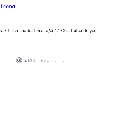
friend
مجمو
در
بن
Talk Plusfriend button and/or 1:1 Chat button to your
5.1.23 کے ساتھ ٹیسٹ شدہ