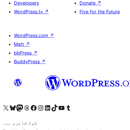
Developers
Donate
↗
WordPress.tv
↗
Five for the Future
WordPress.com
↗
Matt
↗
bbPress
↗
BuddyPress
↗
ہمارے ٹمبلر اکاؤنٹ پر جائیں
Visit our YouTube channel
ہمارے ٹک ٹاک اکاؤنٹ پر جائیں
Visit our LinkedIn account
Visit our Instagram account
Visit our Facebook page
ہمارے ٹھریڈز اکاؤنٹ پر جائیں
Visit our Mastodon account
ہمارے بلیواسکائی اکاؤنٹ پر جائیں
Visit our X (formerly Twitter) account
کوڈ شاعری ہے۔