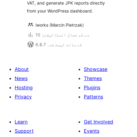
VAT, and generate JPK reports directly
from your WordPress dashboard.
iworks (Marcin Pietrzak)
10 سے کم فعال انسٹالیشنز
6.8.7 کے ساتھ ٹیسٹ شدہ
About
Showcase
News
Themes
Hosting
Plugins
Privacy
Patterns
Learn
Get Involved
Support
Events