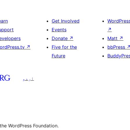
earn
Get Involved
WordPres
upport
Events
↗
evelopers
Donate
↗
Matt
↗
ordPress.tv
↗
Five for the
bbPress
Future
BuddyPre
اردو
 the WordPress Foundation.