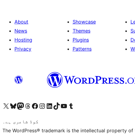
About
Showcase
L
News
Themes
S
Hosting
Plugins
D
Privacy
Patterns
W
ہمارے ٹمبلر اکاؤنٹ پر جائیں
Visit our YouTube channel
ہمارے ٹک ٹاک اکاؤنٹ پر جائیں
Visit our LinkedIn account
Visit our Instagram account
Visit our Facebook page
ہمارے ٹھریڈز اکاؤنٹ پر جائیں
Visit our Mastodon account
ہمارے بلیواسکائی اکاؤنٹ پر جائیں
Visit our X (formerly Twitter) account
کوڈ شاعری ہے۔
The WordPress® trademark is the intellectual property of