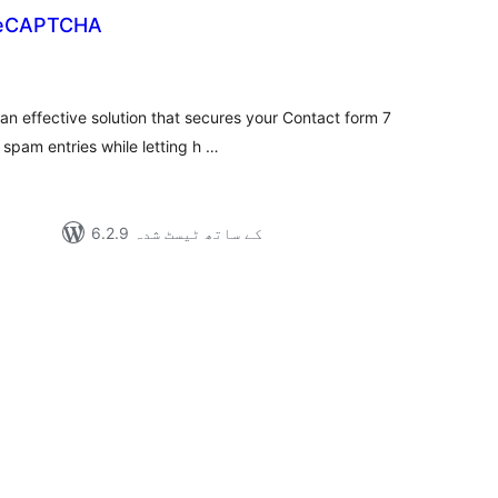
 reCAPTCHA
مجموعی
درجہ
بندی
an effective solution that secures your Contact form 7
spam entries while letting h …
6.2.9 کے ساتھ ٹیسٹ شدہ