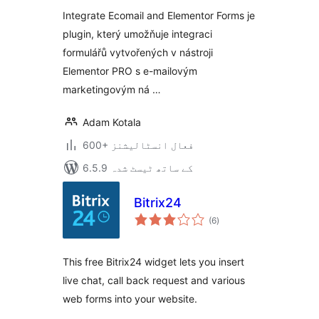
بندی
Integrate Ecomail and Elementor Forms je
plugin, který umožňuje integraci
formulářů vytvořených v nástroji
Elementor PRO s e-mailovým
marketingovým ná …
Adam Kotala
600+ فعال انسٹالیشنز
6.5.9 کے ساتھ ٹیسٹ شدہ
Bitrix24
مجموعی
(6
)
درجہ
بندی
This free Bitrix24 widget lets you insert
live chat, call back request and various
web forms into your website.