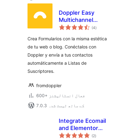
Doppler Easy
Multichannel
مجموعی
Marketing
(4
)
درجہ
بندی
enhanced with IA
Crea Formularios con la misma estética
de tu web o blog. Conéctalos con
Doppler y envía a tus contactos
automáticamente a Listas de
Suscriptores.
fromdoppler
600+ فعال انسٹالیشنز
7.0.3 کے ساتھ ٹیسٹ شدہ
Integrate Ecomail
and Elementor
مجموعی
Forms
(2
)
درجہ