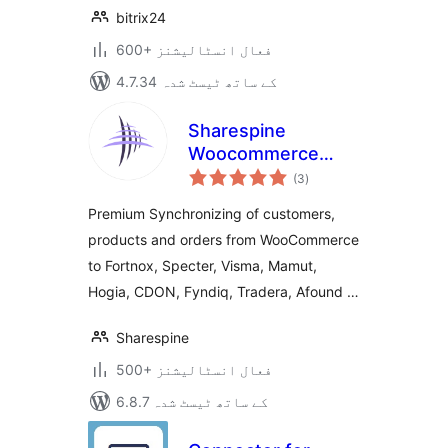
bitrix24
600+ فعال انسٹالیشنز
4.7.34 کے ساتھ ٹیسٹ شدہ
Sharespine
Woocommerce
مجموعی
Connector
(3
)
درجہ
بندی
Premium Synchronizing of customers,
products and orders from WooCommerce
to Fortnox, Specter, Visma, Mamut,
Hogia, CDON, Fyndiq, Tradera, Afound …
Sharespine
500+ فعال انسٹالیشنز
6.8.7 کے ساتھ ٹیسٹ شدہ