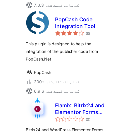
7.0.3 کے ساتھ ٹیسٹ شدہ
PopCash Code
Integration Tool
مجموعی
(8
)
درجہ
بندی
This plugin is designed to help the
integration of the publisher code from
PopCash.Net
PopCash
300+ فعال انسٹالیشنز
6.9.6 کے ساتھ ٹیسٹ شدہ
Flamix: Bitrix24 and
Elementor Forms
مجموعی
integration
(0
)
درجہ
بندی
Bitrix24 and WordPress Elementor Forms