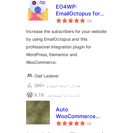
EO4WP:
EmailOctopus for
مجموعی
WordPress
(3
)
درجہ
بندی
Increase the subscribers for your website
by using EmailOctopus and this
professional integration plugin for
WordPress, Elementor and
WooCommerce.
Olaf Lederer
200+ فعال انسٹالیشنز
6.7.6 کے ساتھ ٹیسٹ شدہ
Auto
WooCommerce
مجموعی
Affiliate Account
(2
)
درجہ
بندی
Creation