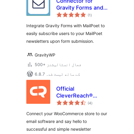
Connector for
Gravity Forms and
مجموعی
MailPoet
(1
)
درجہ
بندی
Integrate Gravity Forms with MailPoet to
easily subscribe users to your MailPoet
newsletters upon form submission.
GravityWP
500+ فعال انسٹالیشنز
6.8.7 کے ساتھ ٹیسٹ شدہ
Official
CleverReach®
مجموعی
Plugin for
(4
)
درجہ
بندی
WooCommerce
Connect your WooCommerce store to our
email software and say hello to
successful and simple newsletter