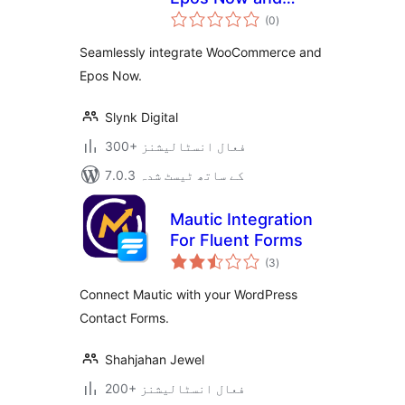
مجموعی
WooCommerce
(0
)
درجہ
بندی
Seamlessly integrate WooCommerce and
Epos Now.
Slynk Digital
300+ فعال انسٹالیشنز
7.0.3 کے ساتھ ٹیسٹ شدہ
Mautic Integration
For Fluent Forms
مجموعی
(3
)
درجہ
بندی
Connect Mautic with your WordPress
Contact Forms.
Shahjahan Jewel
200+ فعال انسٹالیشنز