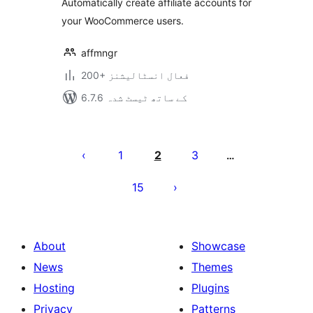
Automatically create affiliate accounts for
your WooCommerce users.
affmngr
200+ فعال انسٹالیشنز
6.7.6 کے ساتھ ٹیسٹ شدہ
Posts
pagination
1
2
3
…
15
About
Showcase
News
Themes
Hosting
Plugins
Privacy
Patterns