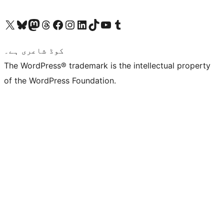
ہمارے ٹمبلر اکاؤنٹ پر جائیں
Visit our YouTube channel
ہمارے ٹک ٹاک اکاؤنٹ پر جائیں
Visit our LinkedIn account
Visit our Instagram account
Visit our Facebook page
ہمارے ٹھریڈز اکاؤنٹ پر جائیں
Visit our Mastodon account
ہمارے بلیواسکائی اکاؤنٹ پر جائیں
Visit our X (formerly Twitter) account
کوڈ شاعری ہے۔
The WordPress® trademark is the intellectual property
of the WordPress Foundation.