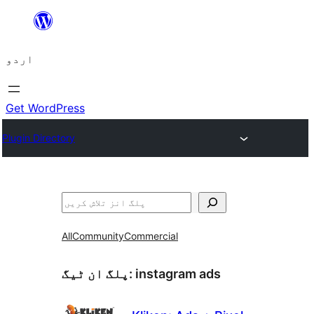
چھوڑیں
مواد
اردو
پر
جائیں
Get WordPress
Plugin Directory
تلاش
All
Community
Commercial
instagram ads
پلگ ان ٹیگ: