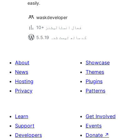
easily.
waskdeveloper
10+ فعال انسٹالیشنز
5.5.19 کے ساتھ ٹیسٹ شدہ
About
Showcase
News
Themes
Hosting
Plugins
Privacy
Patterns
Learn
Get Involved
Support
Events
Developers
Donate
↗