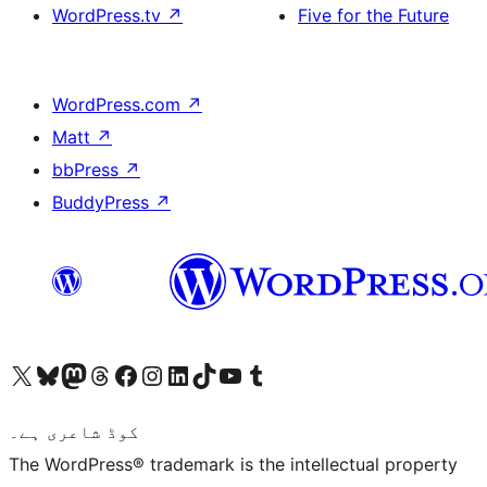
WordPress.tv
↗
Five for the Future
WordPress.com
↗
Matt
↗
bbPress
↗
BuddyPress
↗
ہمارے ٹمبلر اکاؤنٹ پر جائیں
Visit our YouTube channel
ہمارے ٹک ٹاک اکاؤنٹ پر جائیں
Visit our LinkedIn account
Visit our Instagram account
Visit our Facebook page
ہمارے ٹھریڈز اکاؤنٹ پر جائیں
Visit our Mastodon account
ہمارے بلیواسکائی اکاؤنٹ پر جائیں
Visit our X (formerly Twitter) account
کوڈ شاعری ہے۔
The WordPress® trademark is the intellectual property