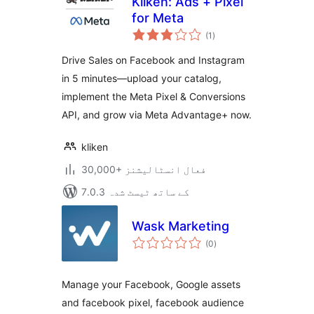
Kliken: Ads + Pixel
for Meta
مجموعی
(1
)
درجہ
بندی
Drive Sales on Facebook and Instagram
in 5 minutes—upload your catalog,
implement the Meta Pixel & Conversions
API, and grow via Meta Advantage+ now.
kliken
30,000+ فعال انسٹالیشنز
7.0.3 کے ساتھ ٹیسٹ شدہ
Wask Marketing
مجموعی
(0
)
درجہ
بندی
Manage your Facebook, Google assets
and facebook pixel, facebook audience