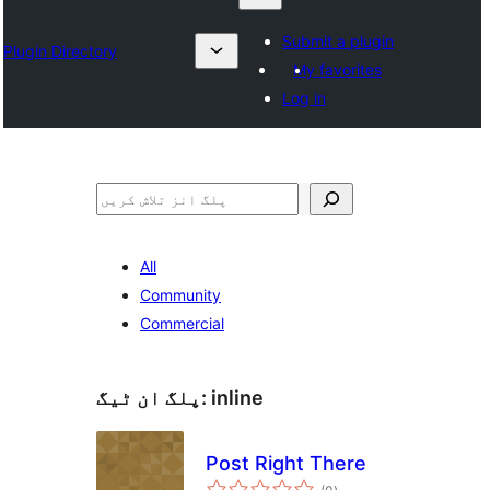
Submit a plugin
Plugin Directory
My favorites
Log in
تلاش
All
Community
Commercial
inline
پلگ ان ٹیگ:
Post Right There
مجموعی