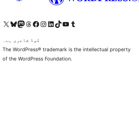
ہمارے ٹمبلر اکاؤنٹ پر جائیں
Visit our YouTube channel
ہمارے ٹک ٹاک اکاؤنٹ پر جائیں
Visit our LinkedIn account
Visit our Instagram account
Visit our Facebook page
ہمارے ٹھریڈز اکاؤنٹ پر جائیں
Visit our Mastodon account
ہمارے بلیواسکائی اکاؤنٹ پر جائیں
Visit our X (formerly Twitter) account
کوڈ شاعری ہے۔
The WordPress® trademark is the intellectual property
of the WordPress Foundation.