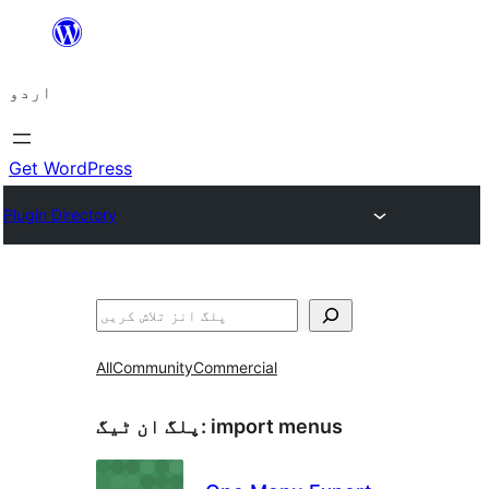
چھوڑیں
مواد
اردو
پر
جائیں
Get WordPress
Plugin Directory
تلاش
All
Community
Commercial
import menus
پلگ ان ٹیگ: