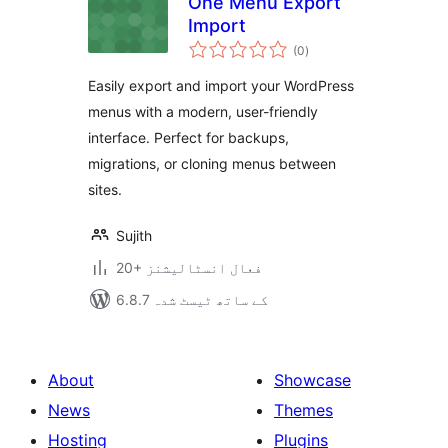
One Menu Export
Import
مجموعی
(0
)
درجہ
بندی
Easily export and import your WordPress
menus with a modern, user-friendly
interface. Perfect for backups,
migrations, or cloning menus between
sites.
Sujith
20+ فعال انسٹالیشنز
6.8.7 کے ساتھ ٹیسٹ شدہ
About
Showcase
News
Themes
Hosting
Plugins