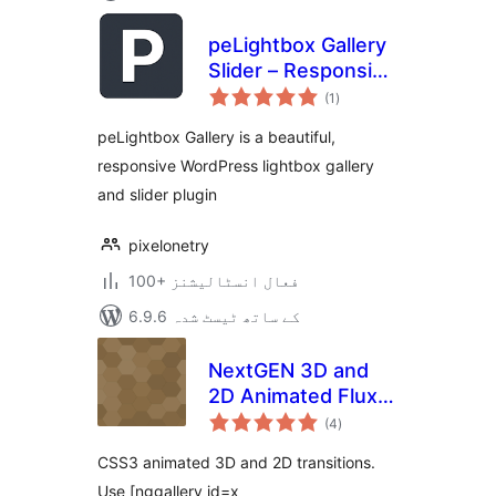
peLightbox Gallery
Slider – Responsive
مجموعی
Lightbox,
(1
)
درجہ
بندی
Slideshow,
peLightbox Gallery is a beautiful,
Carousel, Image &
responsive WordPress lightbox gallery
Video Gallery
and slider plugin
pixelonetry
100+ فعال انسٹالیشنز
6.9.6 کے ساتھ ٹیسٹ شدہ
NextGEN 3D and
2D Animated Flux
مجموعی
Slider Template
(4
)
درجہ
بندی
CSS3 animated 3D and 2D transitions.
Use [nggallery id=x