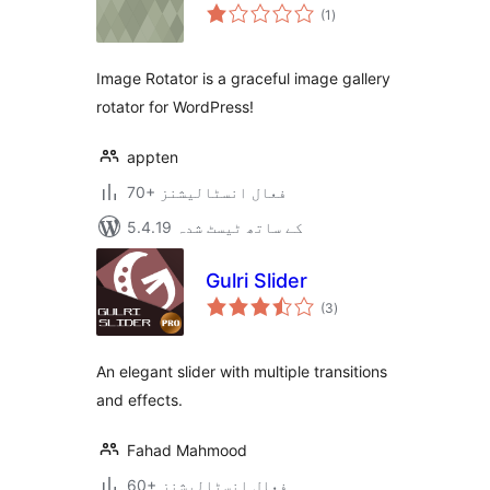
مجموعی
(1
)
درجہ
بندی
Image Rotator is a graceful image gallery
rotator for WordPress!
appten
70+ فعال انسٹالیشنز
5.4.19 کے ساتھ ٹیسٹ شدہ
Gulri Slider
مجموعی
(3
)
درجہ
بندی
An elegant slider with multiple transitions
and effects.
Fahad Mahmood
60+ فعال انسٹالیشنز