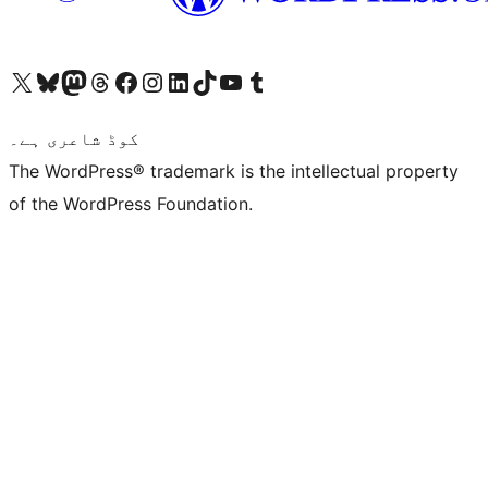
ہمارے ٹمبلر اکاؤنٹ پر جائیں
Visit our YouTube channel
ہمارے ٹک ٹاک اکاؤنٹ پر جائیں
Visit our LinkedIn account
Visit our Instagram account
Visit our Facebook page
ہمارے ٹھریڈز اکاؤنٹ پر جائیں
Visit our Mastodon account
ہمارے بلیواسکائی اکاؤنٹ پر جائیں
Visit our X (formerly Twitter) account
کوڈ شاعری ہے۔
The WordPress® trademark is the intellectual property
of the WordPress Foundation.