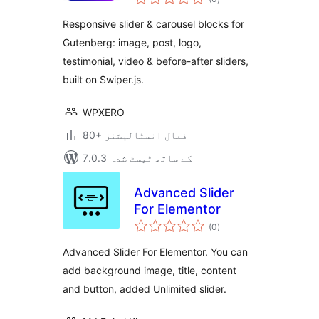
درجہ
بندی
Gutenberg
Responsive slider & carousel blocks for
Gutenberg: image, post, logo,
testimonial, video & before-after sliders,
built on Swiper.js.
WPXERO
80+ فعال انسٹالیشنز
7.0.3 کے ساتھ ٹیسٹ شدہ
Advanced Slider
For Elementor
مجموعی
(0
)
درجہ
بندی
Advanced Slider For Elementor. You can
add background image, title, content
and button, added Unlimited slider.