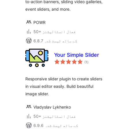
to-action banners, sliding video galleries,
event sliders, and more.
POWR
50+ فعال انسٹالیشنز
6.8.7 کے ساتھ ٹیسٹ شدہ
Your Simple Slider
مجموعی
(1
)
درجہ
بندی
Responsive slider plugin to create sliders
in visual editor easily. Build beautiful
image slider.
Vladyslav Lykhenko
50+ فعال انسٹالیشنز
6.9.6 کے ساتھ ٹیسٹ شدہ