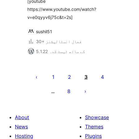
[youtube
https://www.youtube.com/watch?
v=e0qyyv6j75c&t=2s]
sushil51
30+ فعال انسٹالیشنز
5.1.22 کے ساتھ ٹیسٹ شدہ
Posts
pagination
1
2
3
4
8
…
About
Showcase
News
Themes
Hosting
Plugins