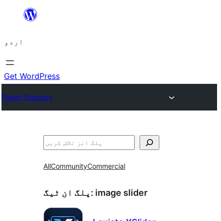
چھوڑیں
مواد
اردو
پر
جائیں
Get WordPress
Plugin Directory
تلاش
All
Community
Commercial
image slider
پلگ ان ٹیگ: