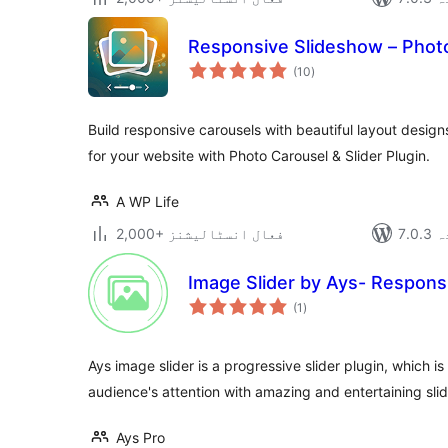
Responsive Slideshow – Phot
مجموعی
(10
)
درجہ
بندی
Build responsive carousels with beautiful layout designs
for your website with Photo Carousel & Slider Plugin.
A WP Life
دہ
2,000+ فعال انسٹالیشنز
Image Slider by Ays- Responsi
مجموعی
(1
)
درجہ
بندی
Ays image slider is a progressive slider plugin, which i
audience's attention with amazing and entertaining sli
Ays Pro