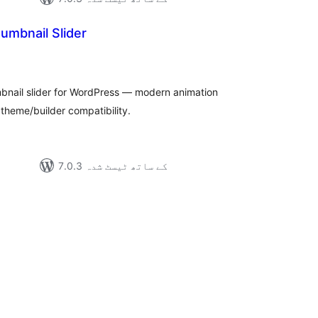
umbnail Slider
مجموعی
درجہ
بندی
mbnail slider for WordPress — modern animation
l theme/builder compatibility.
7.0.3 کے ساتھ ٹیسٹ شدہ