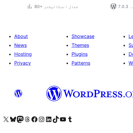
دہ
80+ فعال انسٹالیشنز
About
Showcase
L
News
Themes
S
Hosting
Plugins
D
Privacy
Patterns
W
ہمارے ٹمبلر اکاؤنٹ پر جائیں
Visit our YouTube channel
ہمارے ٹک ٹاک اکاؤنٹ پر جائیں
Visit our LinkedIn account
Visit our Instagram account
Visit our Facebook page
ہمارے ٹھریڈز اکاؤنٹ پر جائیں
Visit our Mastodon account
ہمارے بلیواسکائی اکاؤنٹ پر جائیں
Visit our X (formerly Twitter) account