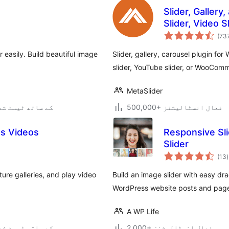
Slider, Galler
Slider, Video S
(73
r easily. Build beautiful image
Slider, gallery, carousel plugin for
slider, YouTube slider, or WooComm
MetaSlider
500,000+ فعال انسٹالیشنز
7.0.3 کے ساتھ ٹیسٹ ش
es Videos
Responsive Sli
Slider
(13
)
ture galleries, and play video
Build an image slider with easy dr
WordPress website posts and pag
A WP Life
2,000+ فعال انسٹالیشنز
7.0.3 کے ساتھ ٹیسٹ ش