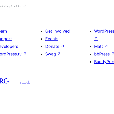
7.0.3 کے ساتھ ٹیسٹ ش
earn
Get Involved
WordPres
upport
Events
↗
evelopers
Donate
↗
Matt
↗
ordPress.tv
↗
Swag
↗
bbPress
BuddyPre
اردو