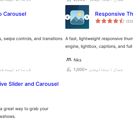
o Carousel
Responsive Th
(23
)
, swipe controls, and transitions
A fast, lightweight responsive thu
engine, lightbox, captions, and ful
Nks
1,000+ فعال انسٹالیشنز
7.0.3 کے ساتھ ٹیسٹ ش
ve Slider and Carousel
s a great way to grab your
deshows.