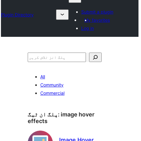
Submit a plugin
Plugin Directory
My favorites
Log in
تلاش
All
Community
Commercial
image hover
پلگ ان ٹیگ:
effects
Image Hover