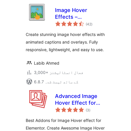
Image Hover
Effects –
مجموعی
WordPress Plugin
(42
)
درجہ
بندی
Create stunning image hover effects with
animated captions and overlays. Fully
responsive, lightweight, and easy to use.
Labib Ahmed
3,000+ فعال انسٹالیشنز
6.8.7 کے ساتھ ٹیسٹ شدہ
Advanced Image
Hover Effect for
مجموعی
Elementor
(3
)
درجہ
بندی
Best Addons for Image Hover effect for
Elementor. Create Awesome Image Hover