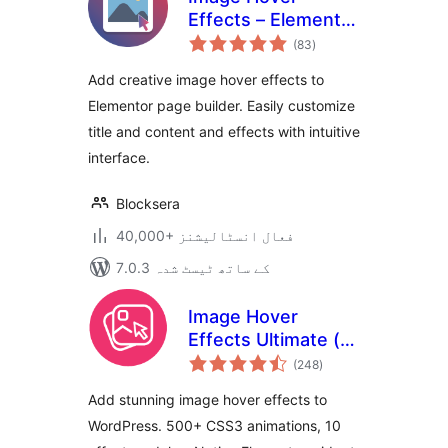
Effects – Elementor
مجموعی
Addon
(83
)
درجہ
بندی
Add creative image hover effects to
Elementor page builder. Easily customize
title and content and effects with intuitive
interface.
Blocksera
40,000+ فعال انسٹالیشنز
7.0.3 کے ساتھ ٹیسٹ شدہ
Image Hover
Effects Ultimate (
مجموعی
Image Gallery,
(248
)
درجہ
بندی
Effects, Lightbox,
Add stunning image hover effects to
Comparison &
WordPress. 500+ CSS3 animations, 10
Magnifier )