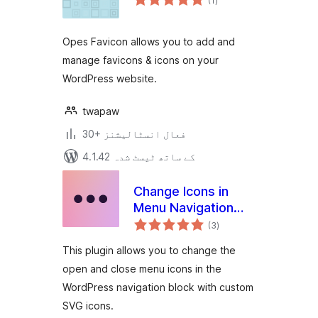
(1
)
درجہ
بندی
Opes Favicon allows you to add and
manage favicons & icons on your
WordPress website.
twapaw
30+ فعال انسٹالیشنز
4.1.42 کے ساتھ ٹیسٹ شدہ
Change Icons in
Menu Navigation
مجموعی
Block
(3
)
درجہ
بندی
This plugin allows you to change the
open and close menu icons in the
WordPress navigation block with custom
SVG icons.