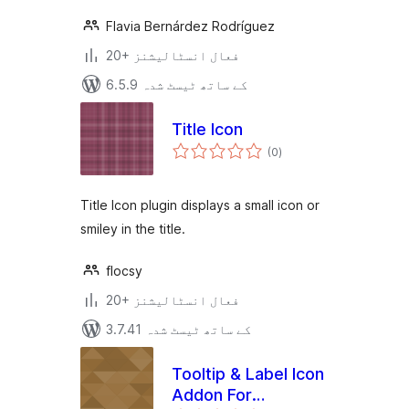
Flavia Bernárdez Rodríguez
20+ فعال انسٹالیشنز
6.5.9 کے ساتھ ٹیسٹ شدہ
Title Icon
مجموعی
(0
)
درجہ
بندی
Title Icon plugin displays a small icon or
smiley in the title.
flocsy
20+ فعال انسٹالیشنز
3.7.41 کے ساتھ ٹیسٹ شدہ
Tooltip & Label Icon
Addon For