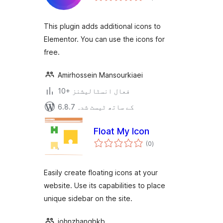
بندی
This plugin adds additional icons to
Elementor. You can use the icons for
free.
Amirhossein Mansourkiaei
10+ فعال انسٹالیشنز
6.8.7 کے ساتھ ٹیسٹ شدہ
Float My Icon
مجموعی
(0
)
درجہ
بندی
Easily create floating icons at your
website. Use its capabilities to place
unique sidebar on the site.
johnzhangbkb