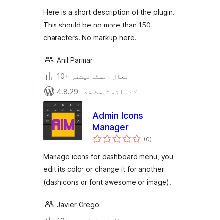
بندی
Here is a short description of the plugin.
This should be no more than 150
characters. No markup here.
Anil Parmar
10+ فعال انسٹالیشنز
4.8.29 کے ساتھ ٹیسٹ شدہ
Admin Icons
Manager
مجموعی
(0
)
درجہ
بندی
Manage icons for dashboard menu, you
edit its color or change it for another
(dashicons or font awesome or image).
Javier Crego