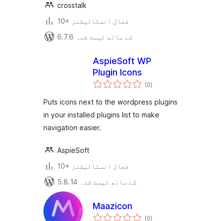
crosstalk
10+ فعال انسٹالیشنز
6.7.6 کے ساتھ ٹیسٹ شدہ
AspieSoft WP
Plugin Icons
مجموعی
(0
)
درجہ
بندی
Puts icons next to the wordpress plugins
in your installed plugins list to make
navigation easier.
AspieSoft
10+ فعال انسٹالیشنز
5.8.14 کے ساتھ ٹیسٹ شدہ
Maazicon
مجموعی
(0
)
درجہ