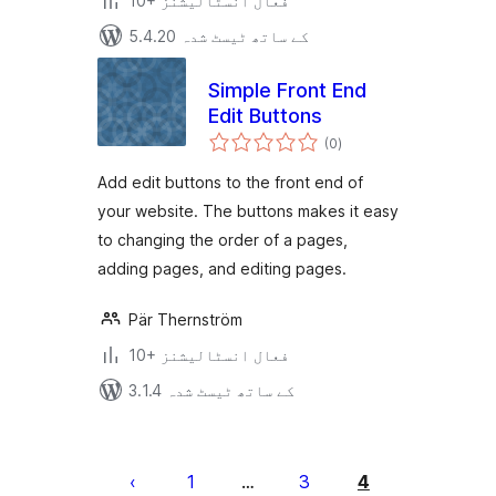
10+ فعال انسٹالیشنز
5.4.20 کے ساتھ ٹیسٹ شدہ
Simple Front End
Edit Buttons
مجموعی
(0
)
درجہ
بندی
Add edit buttons to the front end of
your website. The buttons makes it easy
to changing the order of a pages,
adding pages, and editing pages.
Pär Thernström
10+ فعال انسٹالیشنز
3.1.4 کے ساتھ ٹیسٹ شدہ
Posts
pagination
1
3
4
…