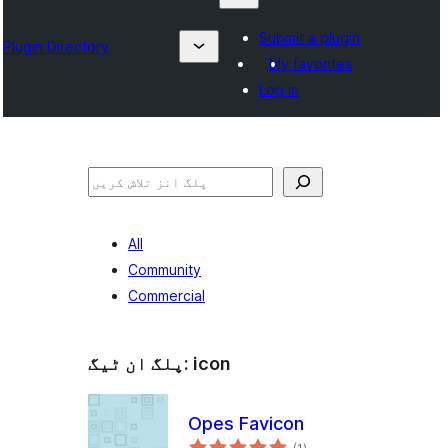
Submit a plugin
Plugin Directory
My favorites
Log in
تلاش
All
Community
Commercial
icon
پلگ ان ٹیگ:
Opes Favicon
مجموعی