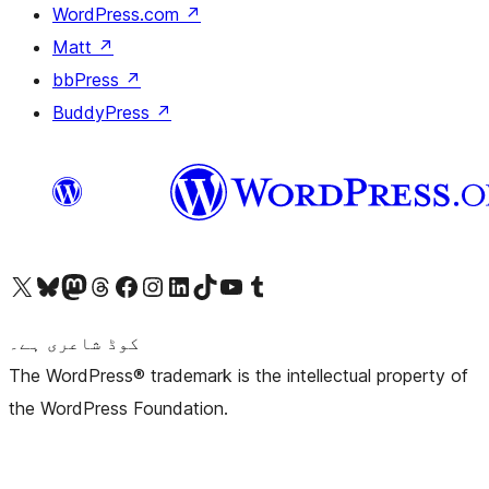
WordPress.com
↗
Matt
↗
bbPress
↗
BuddyPress
↗
ہمارے ٹمبلر اکاؤنٹ پر جائیں
Visit our YouTube channel
ہمارے ٹک ٹاک اکاؤنٹ پر جائیں
Visit our LinkedIn account
Visit our Instagram account
Visit our Facebook page
ہمارے ٹھریڈز اکاؤنٹ پر جائیں
Visit our Mastodon account
ہمارے بلیواسکائی اکاؤنٹ پر جائیں
Visit our X (formerly Twitter) account
کوڈ شاعری ہے۔
The WordPress® trademark is the intellectual property of
the WordPress Foundation.