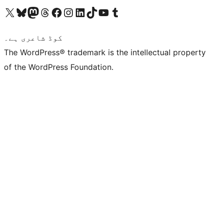
ہمارے ٹمبلر اکاؤنٹ پر جائیں
Visit our YouTube channel
ہمارے ٹک ٹاک اکاؤنٹ پر جائیں
Visit our LinkedIn account
Visit our Instagram account
Visit our Facebook page
ہمارے ٹھریڈز اکاؤنٹ پر جائیں
Visit our Mastodon account
ہمارے بلیواسکائی اکاؤنٹ پر جائیں
Visit our X (formerly Twitter) account
کوڈ شاعری ہے۔
The WordPress® trademark is the intellectual property
of the WordPress Foundation.