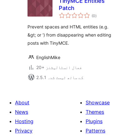
TinyMCE Entities
Patch
مجموعی
(0
)
درجہ
بندی
Prevent spaces and HTML entities (e.g.
&gt; or ') from disappearing when editing
posts with TinyMCE.
EnglishMike
20+ فعال انسٹالیشنز
2.5.1 کے ساتھ ٹیسٹ شدہ
About
Showcase
News
Themes
Hosting
Plugins
Privacy
Patterns