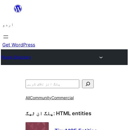
چھوڑیں
مواد
اردو
پر
جائیں
Get WordPress
Plugin Directory
تلاش
All
Community
Commercial
HTML entities
پلگ ان ٹیگ: