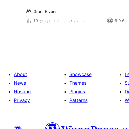
Grant Bivens
دہ
10 سے کم فعال انسٹالیشنز
Posts
pagination
About
Showcase
L
News
Themes
S
Hosting
Plugins
D
Privacy
Patterns
W