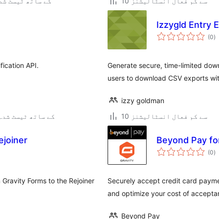
10 سے کم فعال انسٹالیشنز
6.4.9 کے ساتھ ٹیسٹ ش
Izzygld Entry 
ی
(0
)
ہ
ی
fication API.
Generate secure, time-limited down
users to download CSV exports wi
izzy goldman
10 سے کم فعال انسٹالیشنز
5.3.22 کے ساتھ ٹیسٹ شدہ
ejoiner
Beyond Pay fo
ی
(0
)
ہ
ی
 Gravity Forms to the Rejoiner
Securely accept credit card paym
and optimize your cost of accepta
Beyond Pay