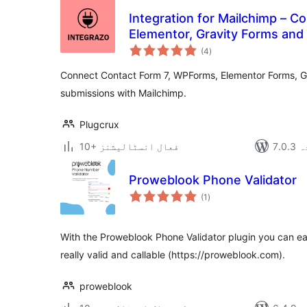
Integration for Mailchimp – C
Elementor, Gravity Forms and
مجموعی
(4
)
درجہ
بندی
Connect Contact Form 7, WPForms, Elementor Forms, G
submissions with Mailchimp.
Plugcrux
دہ
10+ فعال انسٹالیشنز
Proweblook Phone Validator
مجموعی
(1
)
درجہ
بندی
With the Proweblook Phone Validator plugin you can eas
really valid and callable (https://proweblook.com).
proweblook