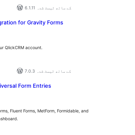
6.1.11 کے ساتھ ٹیسٹ شدہ
ration for Gravity Forms
مجموع
درج
بند
our QlickCRM account.
7.0.3 کے ساتھ ٹیسٹ شدہ
iversal Form Entries
مجموع
درج
بند
rms, Fluent Forms, MetForm, Formidable, and
ashboard.