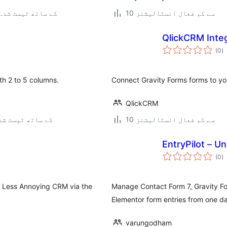
10 سے کم فعال انسٹالیشنز
5.4.20 کے ساتھ ٹیسٹ شدہ
QlickCRM Integ
ی
(0
)
ہ
ی
th 2 to 5 columns.
Connect Gravity Forms forms to y
QlickCRM
10 سے کم فعال انسٹالیشنز
7.0.3 کے ساتھ ٹیسٹ ش
EntryPilot – Un
ی
(0
)
ہ
ی
o Less Annoying CRM via the
Manage Contact Form 7, Gravity Fo
Elementor form entries from one d
varungodham