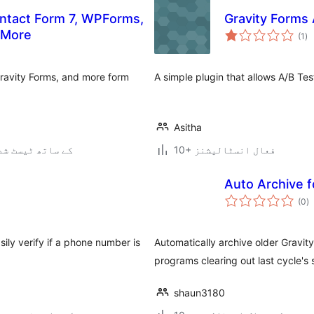
ontact Form 7, WPForms,
Gravity Forms 
عی
 More
(1
)
جہ
دی
ravity Forms, and more form
A simple plugin that allows A/B Tes
Asitha
10+ فعال انسٹالیشنز
7.0.3 کے ساتھ ٹیسٹ ش
Auto Archive f
ی
(0
)
ہ
ی
ily verify if a phone number is
Automatically archive older Gravity
programs clearing out last cycle's
shaun3180