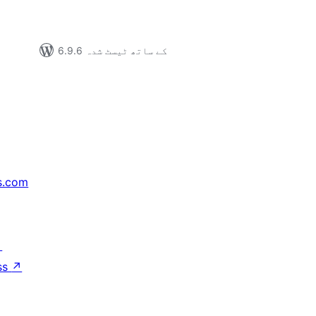
6.9.6 کے ساتھ ٹیسٹ شدہ
s.com
↗
ss
↗