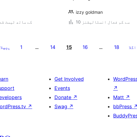
izzy goldman
10 سے کم فعال انسٹالیشنز
6.9.6 کے ساتھ ٹیسٹ ش
1
14
15
16
18
اگلا
…
…
پچهلا
earn
Get Involved
WordPres
upport
Events
↗
evelopers
Donate
↗
Matt
↗
ordPress.tv
↗
Swag
↗
bbPress
BuddyPre