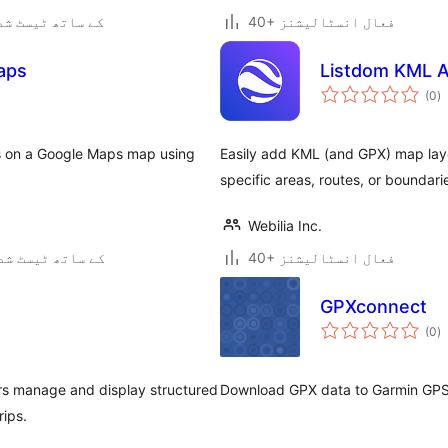
40+ فعال انسٹالیشنز
7.0.3 کے ساتھ ٹیسٹ ش
aps
Listdom KML A
ی
(0
)
ہ
ی
s on a Google Maps map using
Easily add KML (and GPX) map laye
specific areas, routes, or boundari
Webilia Inc.
40+ فعال انسٹالیشنز
6.4.9 کے ساتھ ٹیسٹ ش
GPXconnect
ی
(0
)
ہ
ی
ers manage and display structured
Download GPX data to Garmin GPS
rips.