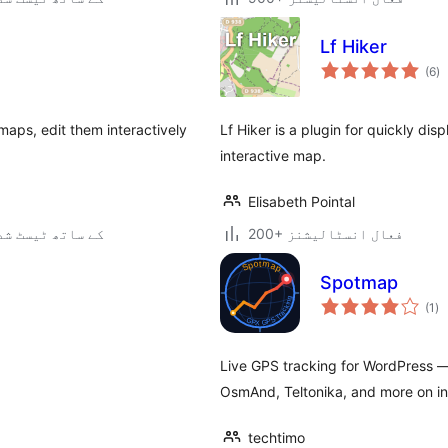
Lf Hiker
ی
(6
)
ہ
ی
maps, edit them interactively
Lf Hiker is a plugin for quickly dis
interactive map.
Elisabeth Pointal
200+ فعال انسٹالیشنز
7.0.3 کے ساتھ ٹیسٹ ش
Spotmap
عی
(1
)
جہ
دی
Live GPS tracking for WordPress —
OsmAnd, Teltonika, and more on in
techtimo