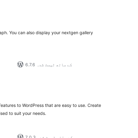
مجموعی
درجہ
بندی
aph. You can also display your nextgen gallery
6.7.6 کے ساتھ ٹیسٹ شدہ
مجموعی
درجہ
بندی
atures to WordPress that are easy to use. Create
ised to suit your needs.
7.0.3 کے ساتھ ٹیسٹ شدہ