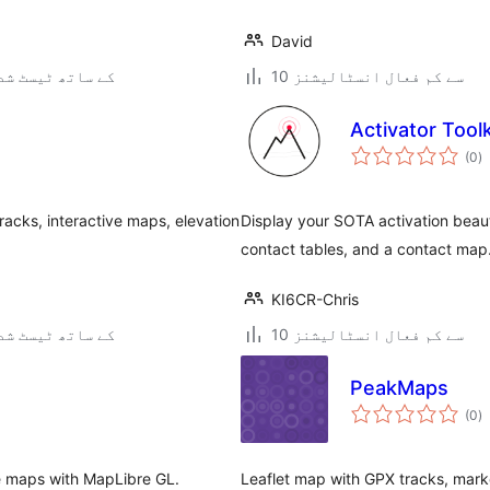
David
10 سے کم فعال انسٹالیشنز
3.0.5 کے ساتھ ٹیسٹ ش
Activator Tool
ی
(0
)
ہ
ی
acks, interactive maps, elevation
Display your SOTA activation beaut
contact tables, and a contact map
KI6CR-Chris
10 سے کم فعال انسٹالیشنز
6.9.6 کے ساتھ ٹیسٹ ش
PeakMaps
ی
(0
)
ہ
ی
ive maps with MapLibre GL.
Leaflet map with GPX tracks, marker