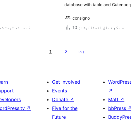
database with table and Gutenber
consigno
10 سے کم فعال انسٹالیشنز
7.0.3 کے ساتھ ٹیسٹ ش
1
2
اگلا
earn
Get Involved
WordPres
upport
Events
↗
evelopers
Donate
↗
Matt
↗
ordPress.tv
↗
Five for the
bbPress
Future
BuddyPre