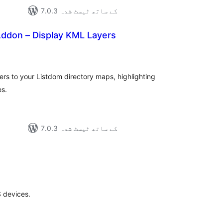
7.0.3 کے ساتھ ٹیسٹ شدہ
ddon – Display KML Layers
مجموع
درج
بند
rs to your Listdom directory maps, highlighting
es.
7.0.3 کے ساتھ ٹیسٹ شدہ
مجموع
درج
بند
 devices.