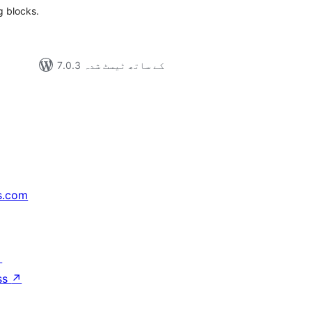
g blocks.
7.0.3 کے ساتھ ٹیسٹ شدہ
s.com
↗
ss
↗