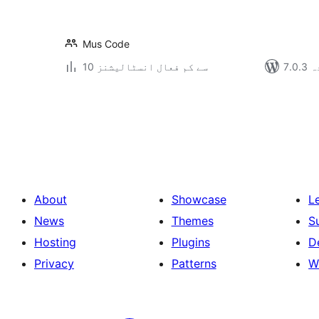
Mus Code
دہ
10 سے کم فعال انسٹالیشنز
Posts
pagination
About
Showcase
L
News
Themes
S
Hosting
Plugins
D
Privacy
Patterns
W