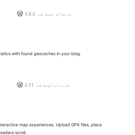
3.5.2 کے ساتھ ٹیسٹ شدہ
مجمو
در
بن
istics with found geocaches in your blog.
2.7.1 کے ساتھ ٹیسٹ شدہ
مجموع
درج
بند
interactive map experiences. Upload GPX files, place
eaders scroll.