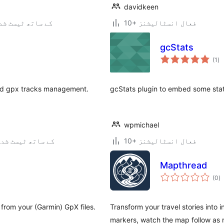
davidkeen
10+ فعال انسٹالیشنز
6.5.9 کے ساتھ ٹیسٹ ش
gcStats
عی
(1
)
جہ
دی
and gpx tracks management.
gcStats plugin to embed some stat
wpmichael
10+ فعال انسٹالیشنز
3.7.41 کے ساتھ ٹیسٹ شد
Mapthread
ی
(0
)
ہ
ی
from your (Garmin) GpX files.
Transform your travel stories into 
markers, watch the map follow as r