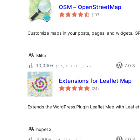
OSM – OpenStreetMap
مجموعی
(137
)
درجہ
بندی
Customize maps in your posts, pages, and widgets. G
MiKa
دہ
10,000+ فعال انسٹالیشنز
Extensions for Leaflet Map
مجموعی
(24
)
درجہ
بندی
Extends the WordPress Plugin Leaflet Map with Leaflet 
hupe13
دہ
3,000+ فعال انسٹالیشنز