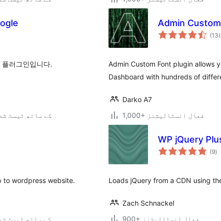
ogle
Admin Custom
(13
)
 플러그인입니다.
Admin Custom Font plugin allows y
Dashboard with hundreds of differ
Darko A7
1,000+ فعال انسٹالیشنز
4.0.0 کے ساتھ ٹیسٹ ش
WP jQuery Plu
ی
(9
)
ہ
ی
p to wordpress website.
Loads jQuery from a CDN using the 
Zach Schnackel
900+ فعال انسٹالیشنز
7.0.3 کے ساتھ ٹیسٹ ش