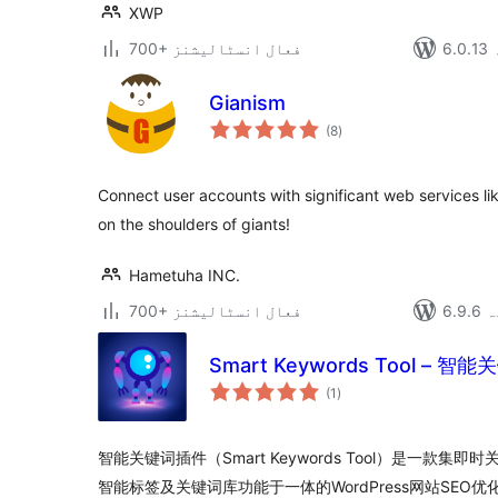
XWP
700+ فعال انسٹالیشنز
Gianism
مجموعی
(8
)
درجہ
بندی
Connect user accounts with significant web services li
on the shoulders of giants!
Hametuha INC.
دہ
700+ فعال انسٹالیشنز
Smart Keywords Tool – 
مجموعی
(1
)
درجہ
بندی
智能关键词插件（Smart Keywords Tool）是一款
智能标签及关键词库功能于一体的WordPress网站SEO优