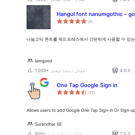
Hangul font nanumgothic – go
مجموعی
(1
)
درجہ
بندی
나눔고딕 폰트를 워드프레스에서 간편하게 사용할 수 있는
iamgood
دہ
1,000+ فعال انسٹالیشنز
One Tap Google Sign in
مجموعی
(17
)
درجہ
بندی
Allows users to add Google One Tap Sign-in Or Sign-u
Surendhar SE
دہ
900+ فعال انسٹالیشنز