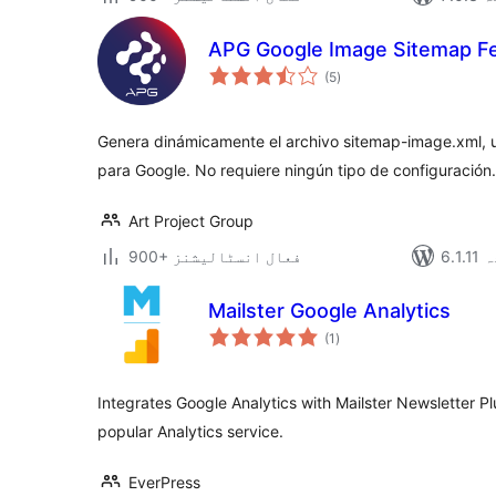
APG Google Image Sitemap F
مجموعی
(5
)
درجہ
بندی
Genera dinámicamente el archivo sitemap-image.xml, 
para Google. No requiere ningún tipo de configuración.
Art Project Group
دہ
900+ فعال انسٹالیشنز
Mailster Google Analytics
مجموعی
(1
)
درجہ
بندی
Integrates Google Analytics with Mailster Newsletter Plu
popular Analytics service.
EverPress