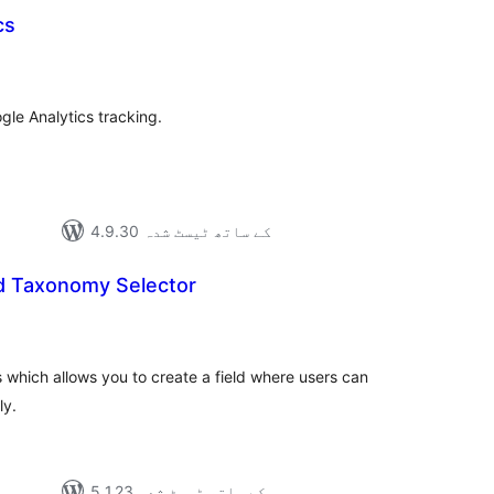
cs
مجموع
درج
بند
gle Analytics tracking.
4.9.30 کے ساتھ ٹیسٹ شدہ
d Taxonomy Selector
مجموع
درج
بند
 which allows you to create a field where users can
ly.
5.1.23 کے ساتھ ٹیسٹ شدہ