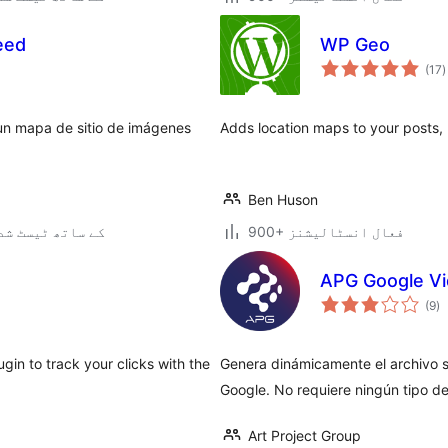
eed
WP Geo
ی
(17
)
ہ
ی
un mapa de sitio de imágenes
Adds location maps to your posts,
Ben Huson
900+ فعال انسٹالیشنز
6.1.11 کے ساتھ ٹیسٹ ش
APG Google Vi
ی
(9
)
ہ
ی
gin to track your clicks with the
Genera dinámicamente el archivo s
Google. No requiere ningún tipo de
Art Project Group