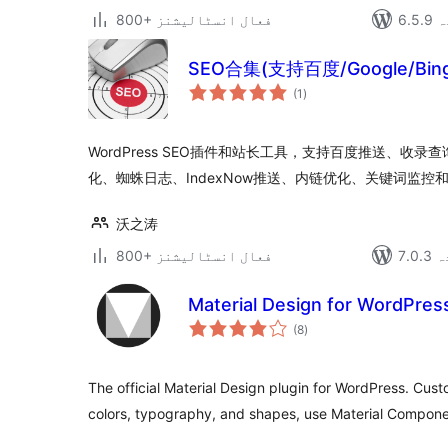
دہ
800+ فعال انسٹالیشنز
SEO合集(支持百度/Google/Bin
مجموعی
(1
)
درجہ
بندی
WordPress SEO插件和站长工具，支持百度推送、收录查询、
化、蜘蛛日志、IndexNow推送、内链优化、关键词监控和
沃之涛
دہ
800+ فعال انسٹالیشنز
Material Design for WordPres
مجموعی
(8
)
درجہ
بندی
The official Material Design plugin for WordPress. Custo
colors, typography, and shapes, use Material Compon