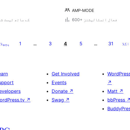
AMP-MODE
600+ فعال انسٹالیشنز
6.8.7 کے ساتھ ٹیسٹ ش
1
3
4
5
31
اگلا
…
…
پچهلا
earn
Get Involved
WordPres
upport
Events
↗
evelopers
Donate
↗
Matt
↗
ordPress.tv
↗
Swag
↗
bbPress
BuddyPre