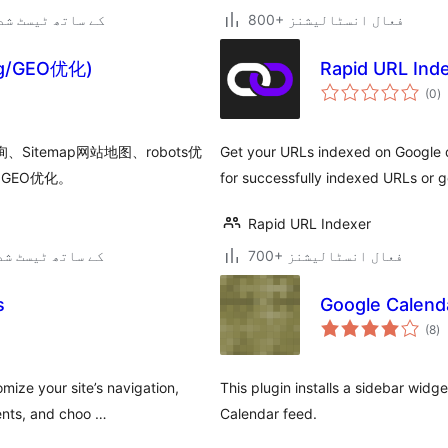
800+ فعال انسٹالیشنز
6.5.9 کے ساتھ ٹیسٹ ش
g/GEO优化)
Rapid URL Inde
ی
(0
)
ہ
ی
Sitemap网站地图、robots优
Get your URLs indexed on Google q
GEO优化。
for successfully indexed URLs or g
Rapid URL Indexer
700+ فعال انسٹالیشنز
7.0.3 کے ساتھ ٹیسٹ ش
s
Google Calend
ی
(8
)
ہ
ی
mize your site’s navigation,
This plugin installs a sidebar wid
ents, and choo …
Calendar feed.