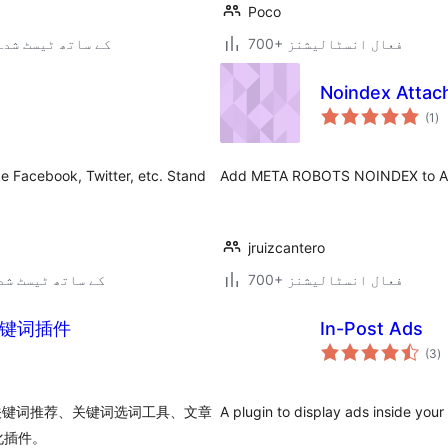
Poco
700+ فعال انسٹالیشنز
6.0.13 کے ساتھ ٹیسٹ شدہ
Noindex Atta
عی
(1
)
جہ
دی
ke Facebook, Twitter, etc. Stand
Add META ROBOTS NOINDEX to Att
jruizcantero
700+ فعال انسٹالیشنز
6.9.6 کے ساتھ ٹیسٹ ش
智能关键词插件
In-Post Ads
ی
(3
)
ہ
ی
集即时关键词推荐、关键词选词工具、文章
A plugin to display ads inside your
化插件。