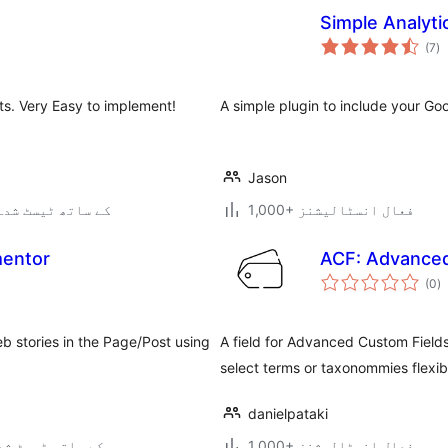
Simple Analyti
ی
(7
)
ہ
ی
ts. Very Easy to implement!
A simple plugin to include your Goo
Jason
1,000+ فعال انسٹالیشنز
4.7.34 کے ساتھ ٹیسٹ شدہ
mentor
ACF: Advance
ی
(0
)
ہ
ی
eb stories in the Page/Post using
A field for Advanced Custom Fields
select terms or taxonommies flexib
danielpataki
1,000+ فعال انسٹالیشنز
7.0.3 کے ساتھ ٹیسٹ ش