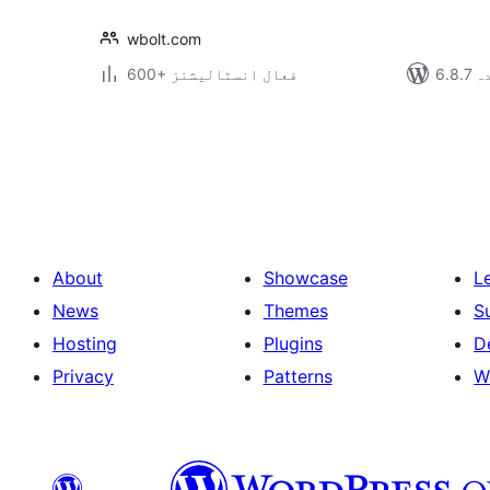
wbolt.com
دہ
600+ فعال انسٹالیشنز
Posts
pagination
About
Showcase
L
News
Themes
S
Hosting
Plugins
D
Privacy
Patterns
W