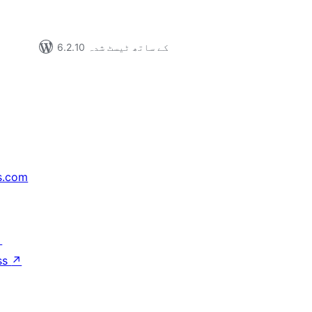
6.2.10 کے ساتھ ٹیسٹ شدہ
s.com
↗
ss
↗