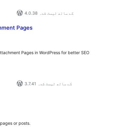
4.0.38 کے ساتھ ٹیسٹ شدہ
chment Pages
مجمو
در
بن
achment Pages in WordPress for better SEO
3.7.41 کے ساتھ ٹیسٹ شدہ
مجموع
درج
بند
 pages or posts.