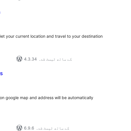
n
مجموع
درج
بند
t your current location and travel to your destination
4.3.34 کے ساتھ ٹیسٹ شدہ
ss
مجموع
درج
بند
 on google map and address will be automatically
6.9.6 کے ساتھ ٹیسٹ شدہ