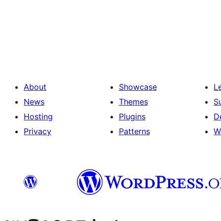
Posts
pagination
About
Showcase
L
News
Themes
S
Hosting
Plugins
D
Privacy
Patterns
W