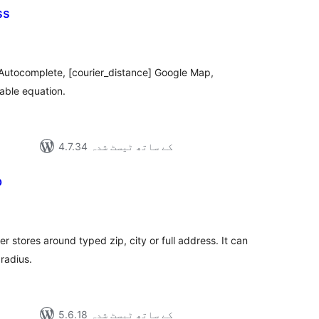
ss
مجمو
در
بن
Autocomplete, [courier_distance] Google Map,
rable equation.
4.7.34 کے ساتھ ٹیسٹ شدہ
p
مجموع
درج
بند
 stores around typed zip, city or full address. It can
radius.
5.6.18 کے ساتھ ٹیسٹ شدہ