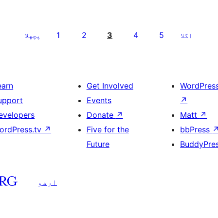
1
2
3
4
5
اگلا
پچهلا
earn
Get Involved
WordPres
upport
Events
↗
evelopers
Donate
↗
Matt
↗
ordPress.tv
↗
Five for the
bbPress
Future
BuddyPre
اردو