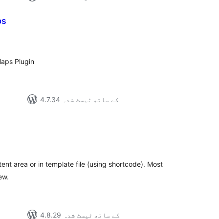
ps
مجمو
در
بن
Maps Plugin
4.7.34 کے ساتھ ٹیسٹ شدہ
مجموع
درج
بند
nt area or in template file (using shortcode). Most
ew.
4.8.29 کے ساتھ ٹیسٹ شدہ