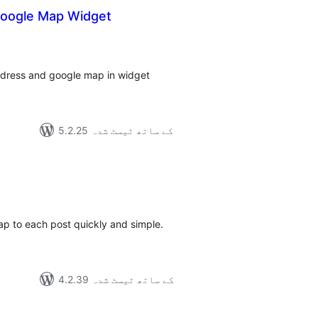
oogle Map Widget
مجموع
درج
بند
Address and google map in widget
5.2.25 کے ساتھ ٹیسٹ شدہ
مجموع
درج
بند
ap to each post quickly and simple.
4.2.39 کے ساتھ ٹیسٹ شدہ