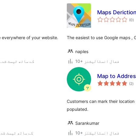
Maps Derictio
ی
(0
)
ہ
ی
e everywhere of your website.
The easiest to use Google maps , Ge
naples
10+ فعال انسٹالیشنز
4.2.39 کے ساتھ ٹیسٹ شدہ
Map to Addre
ی
(2
)
ہ
ی
Customers can mark their location
populated.
Sarankumar
10+ فعال انسٹالیشنز
4.1.42 کے ساتھ ٹیسٹ شد