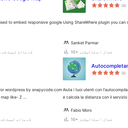
ی
(3
)
ہ
ی
used to embed responsive google
Using ShareWhere plugin you can s
Sanket Parmar
10+ فعال انسٹالیشنز
3.9.40 کے ساتھ ٹیسٹ شدہ
Autocompletam
ی
(2
)
ہ
ی
 for wordpress by snapycode.com
Aiuta i tuoi utenti con l'autocompil
 map like- Z …
e calcola la distanza con il servizi
Fabio Moro
10+ فعال انسٹالیشنز
3.7.41 کے ساتھ ٹیسٹ شد