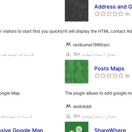
Address and G
ی
(0
)
ہ
ی
 visitors to start find you quickly!
It will display the HTML contact 
ravikumar1986ravi
10+ فعال انسٹالیشنز
4.5.33 کے ساتھ ٹیسٹ شدہ
Posts Maps
ی
(0
)
ہ
ی
Google Map.
The plugin allows to add google m
dmitrik86
10+ فعال انسٹالیشنز
4.1.42 کے ساتھ ٹیسٹ شد
sive Google Map
ShareWhere