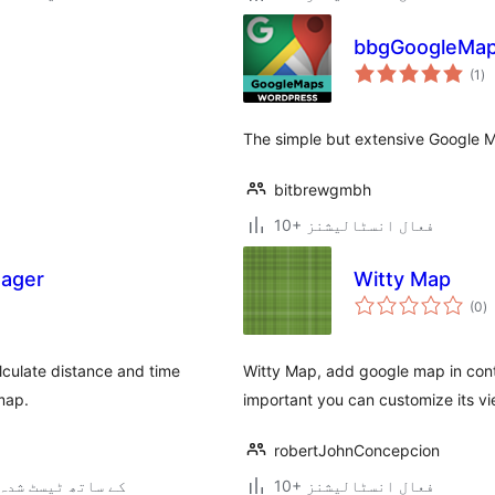
bbgGoogleMa
عی
(1
)
جہ
دی
The simple but extensive Google 
bitbrewgmbh
10+ فعال انسٹالیشنز
nager
Witty Map
ی
(0
)
ہ
ی
lculate distance and time
Witty Map, add google map in conte
map.
important you can customize its vi
robertJohnConcepcion
10+ فعال انسٹالیشنز
4.3.34 کے ساتھ ٹیسٹ شدہ