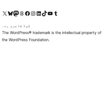
ہمارے ٹمبلر اکاؤنٹ پر جائیں
Visit our YouTube channel
ہمارے ٹک ٹاک اکاؤنٹ پر جائیں
Visit our LinkedIn account
Visit our Instagram account
Visit our Facebook page
ہمارے ٹھریڈز اکاؤنٹ پر جائیں
Visit our Mastodon account
ہمارے بلیواسکائی اکاؤنٹ پر جائیں
Visit our X (formerly Twitter) account
کوڈ شاعری ہے۔
The WordPress® trademark is the intellectual property of
the WordPress Foundation.