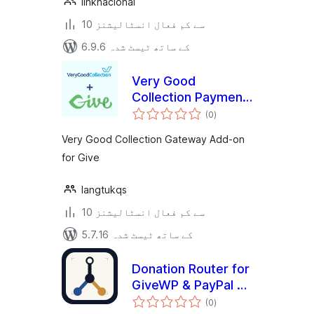
linknacional
10 سے کم فعال انسٹالیشنز
6.9.6 کے ساتھ ٹیسٹ شدہ
Very Good
Collection Payment
مجموعی
Gateway for
(0
)
درجہ
بندی
GiveWP
Very Good Collection Gateway Add-on
for Give
langtukqs
10 سے کم فعال انسٹالیشنز
5.7.16 کے ساتھ ٹیسٹ شدہ
Donation Router for
GiveWP & PayPal –
مجموعی
Route Donations by
(0
)
درجہ