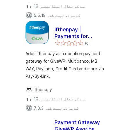
10 سے کم فعال انسٹالیشنز
5.5.19 کے ساتھ ٹیسٹ شدہ
ifthenpay |
Payments for
مجموعی
GiveWP
(0
)
درجہ
بندی
Adds ifthenpay as a donation payment
gateway for GiveWP: Multibanco, MB
WAY, Payshop, Credit Card and more via
Pay-By-Link.
ifthenpay
10 سے کم فعال انسٹالیشنز
7.0.3 کے ساتھ ٹیسٹ شدہ
Payment Gateway
GiveWP Asoriba