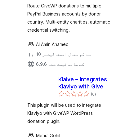
بندی
Donor Country
Route GiveWP donations to multiple
PayPal Business accounts by donor
country. Multi-entity charities, automatic
credential switching.
Al Amin Ahamed
10 سے کم فعال انسٹالیشنز
6.9.6 کے ساتھ ٹیسٹ شدہ
Klaive – Integrates
Klaviyo with Give
مجموعی
(0
)
درجہ
بندی
This plugin will be used to integrate
Klaviyo with GiveWP WordPress
donation plugin.
Mehul Gohil