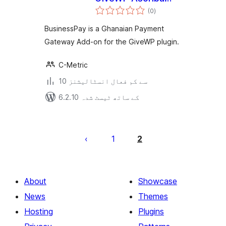
مجموعی
BusinessPay
(0
)
درجہ
بندی
BusinessPay is a Ghanaian Payment
Gateway Add-on for the GiveWP plugin.
C-Metric
10 سے کم فعال انسٹالیشنز
6.2.10 کے ساتھ ٹیسٹ شدہ
Posts
pagination
1
2
About
Showcase
News
Themes
Hosting
Plugins