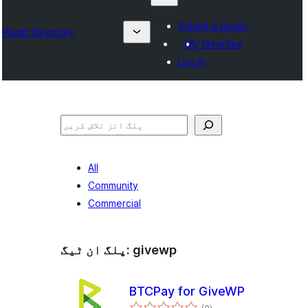
Submit a plugin
Plugin Directory
My favorites
Log in
تلاش
All
Community
Commercial
givewp
پلگ ان ٹیگ:
BTCPay for GiveWP
مجموعی