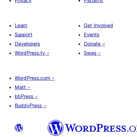
Privacy
Patterns
Learn
Get Involved
Support
Events
Developers
Donate
↗
WordPress.tv
↗
Swag
↗
WordPress.com
↗
Matt
↗
bbPress
↗
BuddyPress
↗