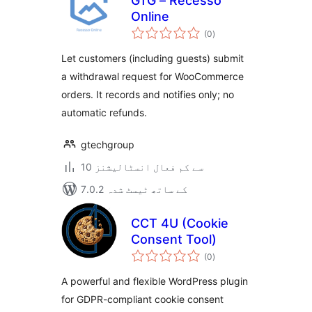
GTG – Recesso
Online
مجموعی
(0
)
درجہ
بندی
Let customers (including guests) submit
a withdrawal request for WooCommerce
orders. It records and notifies only; no
automatic refunds.
gtechgroup
10 سے کم فعال انسٹالیشنز
7.0.2 کے ساتھ ٹیسٹ شدہ
CCT 4U (Cookie
Consent Tool)
مجموعی
(0
)
درجہ
بندی
A powerful and flexible WordPress plugin
for GDPR-compliant cookie consent