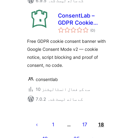
6.9.5 کے ساتھ ٹیسٹ شدہ
ConsentLab –
GDPR Cookie
مجموعی
Consent Banner
(0
)
درجہ
بندی
Free GDPR cookie consent banner with
Google Consent Mode v2 — cookie
notice, script blocking and proof of
consent, no code.
consentlab
10 سے کم فعال انسٹالیشنز
7.0.2 کے ساتھ ٹیسٹ شدہ
Posts
pagination
1
17
18
…