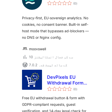
مجموعی
(0
)
درجہ
بندی
Privacy-first, EU-sovereign analytics. No
cookies, no consent banner. Built-in self-
host mode that bypasses ad-blockers —
no DNS or Nginx config.
moovswell
10 سے کم فعال انسٹالیشنز
7.0.2 کے ساتھ ٹیسٹ شدہ
DevPixels EU
Withdrawal Form
مجموعی
for WooCommerce
(0
)
درجہ
بندی
Free EU withdrawal button & form with
GDPR-compliant requests, guest
verification, and 14-day legal check for