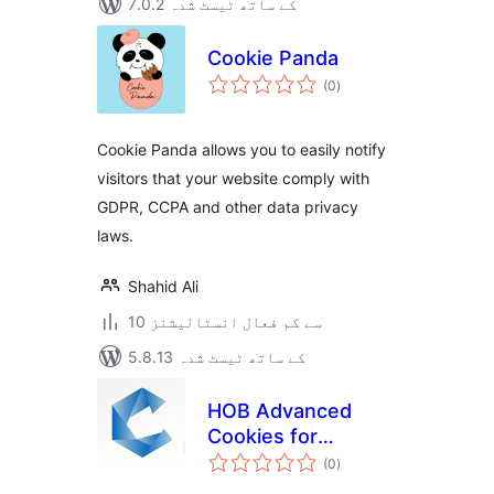
7.0.2 کے ساتھ ٹیسٹ شدہ
Cookie Panda
مجموعی
(0
)
درجہ
بندی
Cookie Panda allows you to easily notify
visitors that your website comply with
GDPR, CCPA and other data privacy
laws.
Shahid Ali
10 سے کم فعال انسٹالیشنز
5.8.13 کے ساتھ ٹیسٹ شدہ
HOB Advanced
Cookies for
مجموعی
WordPress
(0
)
درجہ
بندی