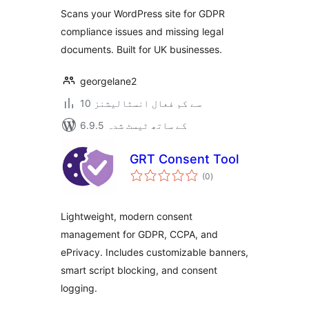
بندی
Scans your WordPress site for GDPR
compliance issues and missing legal
documents. Built for UK businesses.
georgelane2
10 سے کم فعال انسٹالیشنز
6.9.5 کے ساتھ ٹیسٹ شدہ
GRT Consent Tool
مجموعی
(0
)
درجہ
بندی
Lightweight, modern consent
management for GDPR, CCPA, and
ePrivacy. Includes customizable banners,
smart script blocking, and consent
logging.