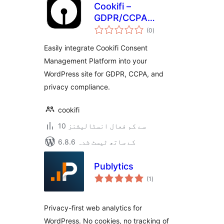
Cookifi –
GDPR/CCPA
مجموعی
Compliant Cookie
(0
)
درجہ
بندی
Banner with
Easily integrate Cookifi Consent
Consent Mode &
Management Platform into your
Geo Targeting
WordPress site for GDPR, CCPA, and
privacy compliance.
cookifi
10 سے کم فعال انسٹالیشنز
6.8.6 کے ساتھ ٹیسٹ شدہ
Publytics
مجموعی
(1
)
درجہ
بندی
Privacy-first web analytics for
WordPress. No cookies, no tracking of