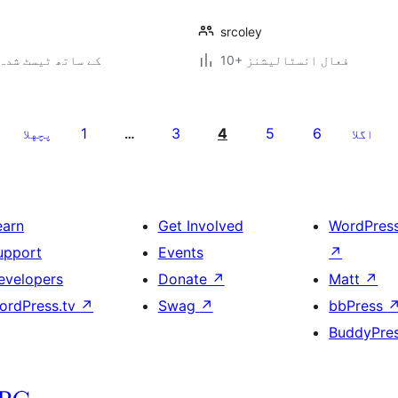
srcoley
10+ فعال انسٹالیشنز
4.3.34 کے ساتھ ٹیسٹ شدہ
1
3
4
5
6
اگلا
…
پچهلا
earn
Get Involved
WordPres
upport
Events
↗
evelopers
Donate
↗
Matt
↗
ordPress.tv
↗
Swag
↗
bbPress
BuddyPre