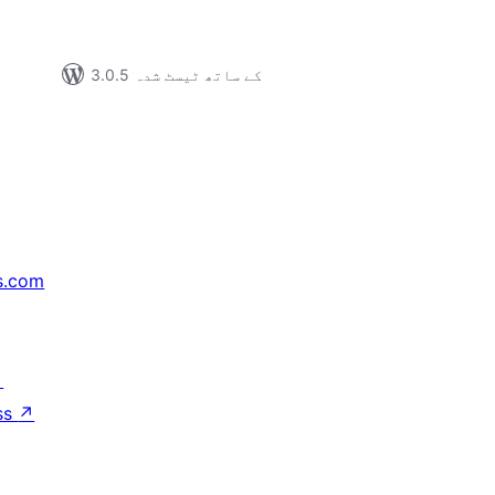
3.0.5 کے ساتھ ٹیسٹ شدہ
s.com
↗
ss
↗