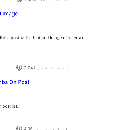
d Image
مجموع
درج
بند
ish a post with a featured image of a certain
3.7.41 کے ساتھ ٹیسٹ شدہ
bs On Post
مجموع
درج
بند
post list.
4.95 کے ساتھ ٹیسٹ شدہ