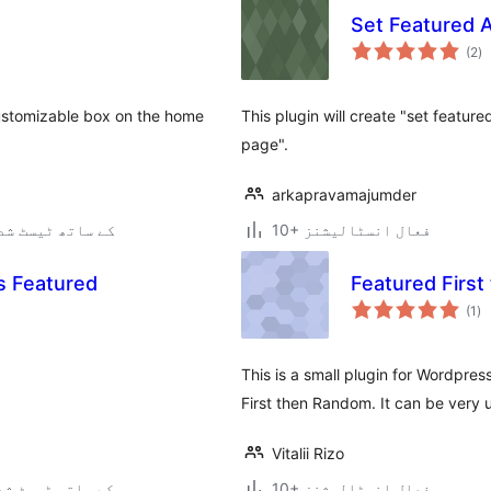
Set Featured 
ی
(2
)
ہ
ی
customizable box on the home
This plugin will create "set featur
page".
arkapravamajumder
10+ فعال انسٹالیشنز
3.0.5 کے ساتھ ٹیسٹ ش
s Featured
Featured Firs
عی
(1
)
جہ
دی
This is a small plugin for Wordpre
First then Random. It can be very u
Vitalii Rizo
10+ فعال انسٹالیشنز
3.4.2 کے ساتھ ٹیسٹ ش