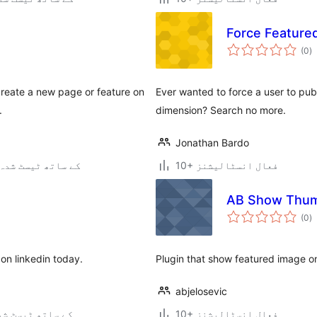
Force Feature
ی
(0
)
ہ
ی
 create a new page or feature on
Ever wanted to force a user to publ
.
dimension? Search no more.
Jonathan Bardo
10+ فعال انسٹالیشنز
4.6.30 کے ساتھ ٹیسٹ شدہ
AB Show Thum
ی
(0
)
ہ
ی
 on linkedin today.
Plugin that show featured image on 
abjelosevic
10+ فعال انسٹالیشنز
3.2.2 کے ساتھ ٹیسٹ ش