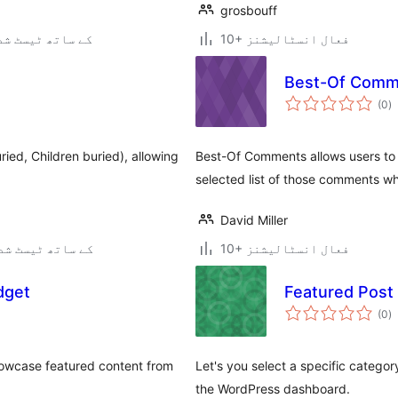
grosbouff
10+ فعال انسٹالیشنز
3.4.2 کے ساتھ ٹیسٹ ش
Best-Of Comm
ی
(0
)
ہ
ی
ied, Children buried), allowing
Best-Of Comments allows users to
selected list of those comments wh
David Miller
10+ فعال انسٹالیشنز
3.0.5 کے ساتھ ٹیسٹ ش
dget
Featured Post
ی
(0
)
ہ
ی
owcase featured content from
Let's you select a specific catego
the WordPress dashboard.