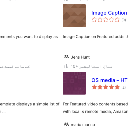
Image Caption
ی
(0
)
ہ
ی
comments you want to display as
Image Caption on Featured adds th
Jens Hunt
10+ فعال انسٹالیشنز
3.4.2 کے ساتھ ٹیسٹ ش
OS media – HT
ی
(2
)
ہ
ی
emplate displays a simple list of
For Featured video contents based o
or …
with local & remote media, Amazo
mario marino