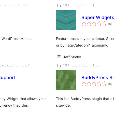
10+ فعال انسٹالیشنز
3.0.5 کے ساتھ ٹیسٹ ش
Super Widget
ی
(0
)
ہ
ی
ng WordPress Menus.
Feature posts in your sidebar. Selec
or by Tag/Category/Taxonomy.
Jeff Stieler
10+ فعال انسٹالیشنز
4.3.34 کے ساتھ ٹیسٹ شدہ
Support
BuddyPress Si
ی
(0
)
ہ
ی
cy Widget that allows your
This is a BuddyPress plugin that a
Currency they desi …
sitewide.