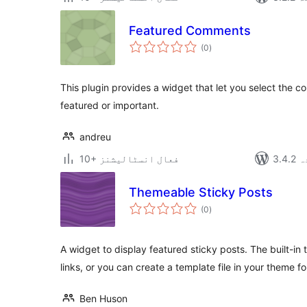
Featured Comments
مجموعی
(0
)
درجہ
بندی
This plugin provides a widget that let you select the 
featured or important.
andreu
دہ
10+ فعال انسٹالیشنز
Themeable Sticky Posts
مجموعی
(0
)
درجہ
بندی
A widget to display featured sticky posts. The built-in t
links, or you can create a template file in your theme f
Ben Huson