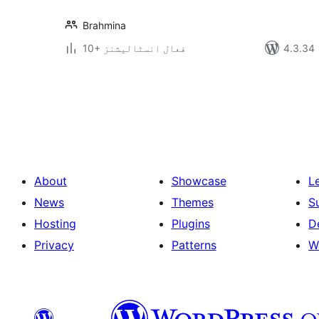
Brahmina
10+ فعال انسٹالیشنز
Posts
pagination
About
Showcase
L
News
Themes
S
Hosting
Plugins
D
Privacy
Patterns
W