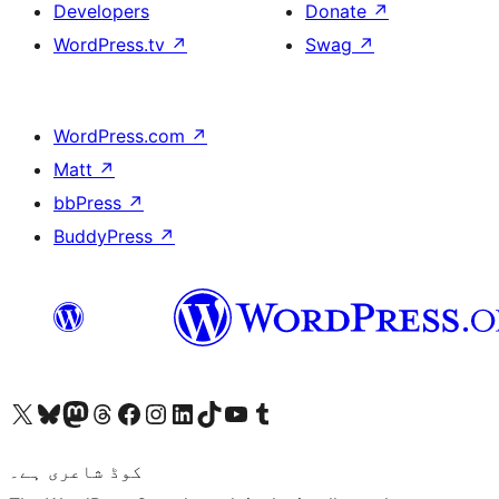
Developers
Donate
↗
WordPress.tv
↗
Swag
↗
WordPress.com
↗
Matt
↗
bbPress
↗
BuddyPress
↗
ہمارے ٹمبلر اکاؤنٹ پر جائیں
Visit our YouTube channel
ہمارے ٹک ٹاک اکاؤنٹ پر جائیں
Visit our LinkedIn account
Visit our Instagram account
Visit our Facebook page
ہمارے ٹھریڈز اکاؤنٹ پر جائیں
Visit our Mastodon account
ہمارے بلیواسکائی اکاؤنٹ پر جائیں
Visit our X (formerly Twitter) account
کوڈ شاعری ہے۔