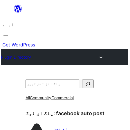
چھوڑیں
مواد
اردو
پر
جائیں
Get WordPress
Plugin Directory
تلاش
All
Community
Commercial
facebook auto post
پلگ ان ٹیگ: