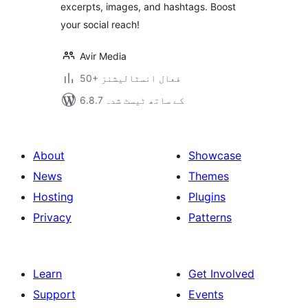
excerpts, images, and hashtags. Boost
your social reach!
Avir Media
50+ فعال انسٹالیشنز
6.8.7 کے ساتھ ٹیسٹ شدہ
About
Showcase
News
Themes
Hosting
Plugins
Privacy
Patterns
Learn
Get Involved
Support
Events