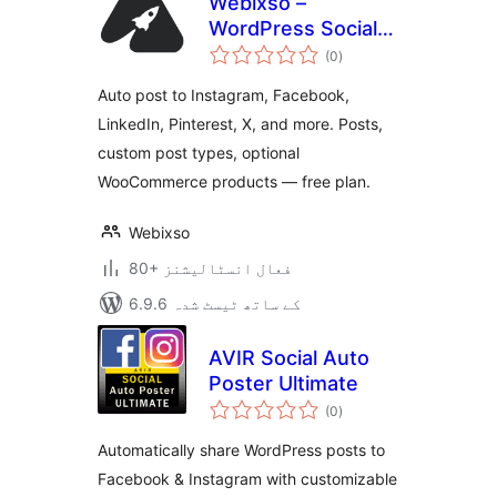
Webixso –
WordPress Social
مجموعی
Media Auto Post &
(0
)
درجہ
بندی
Scheduler
Auto post to Instagram, Facebook,
LinkedIn, Pinterest, X, and more. Posts,
custom post types, optional
WooCommerce products — free plan.
Webixso
80+ فعال انسٹالیشنز
6.9.6 کے ساتھ ٹیسٹ شدہ
AVIR Social Auto
Poster Ultimate
مجموعی
(0
)
درجہ
بندی
Automatically share WordPress posts to
Facebook & Instagram with customizable