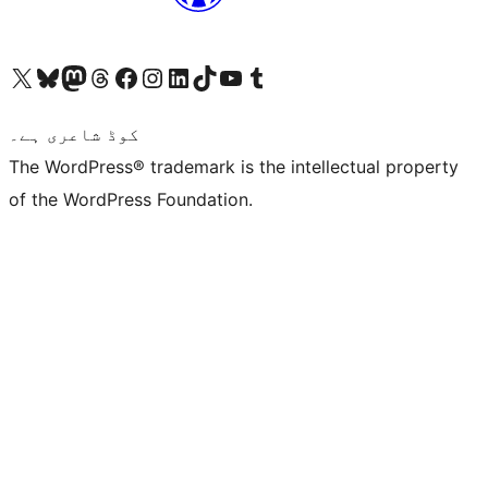
ہمارے ٹمبلر اکاؤنٹ پر جائیں
Visit our YouTube channel
ہمارے ٹک ٹاک اکاؤنٹ پر جائیں
Visit our LinkedIn account
Visit our Instagram account
Visit our Facebook page
ہمارے ٹھریڈز اکاؤنٹ پر جائیں
Visit our Mastodon account
ہمارے بلیواسکائی اکاؤنٹ پر جائیں
Visit our X (formerly Twitter) account
کوڈ شاعری ہے۔
The WordPress® trademark is the intellectual property
of the WordPress Foundation.