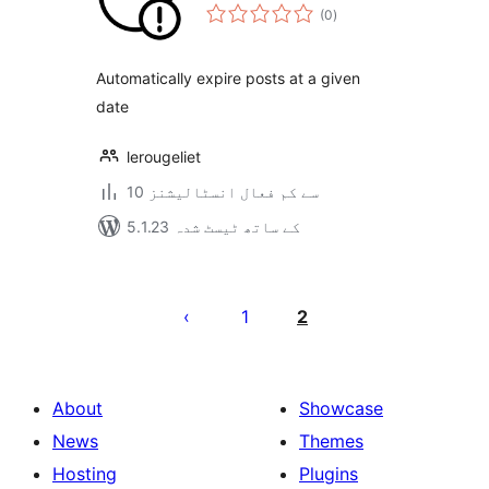
مجموعی
(0
)
درجہ
بندی
Automatically expire posts at a given
date
lerougeliet
10 سے کم فعال انسٹالیشنز
5.1.23 کے ساتھ ٹیسٹ شدہ
Posts
pagination
1
2
About
Showcase
News
Themes
Hosting
Plugins