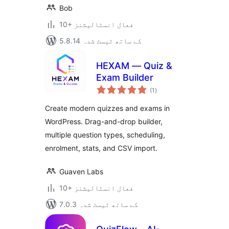
Bob
10+ فعال انسٹالیشنز
5.8.14 کے ساتھ ٹیسٹ شدہ
HEXAM — Quiz &
Exam Builder
مجموعی
(1
)
درجہ
بندی
Create modern quizzes and exams in
WordPress. Drag-and-drop builder,
multiple question types, scheduling,
enrolment, stats, and CSV import.
Guaven Labs
10+ فعال انسٹالیشنز
7.0.3 کے ساتھ ٹیسٹ شدہ