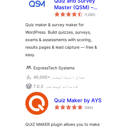
Quiz and Survey
Master (QSM) –
مجموعی
Quiz Maker &
(1,280
)
درجہ
بندی
Survey Maker
Quiz maker & survey maker for
WordPress. Build quizzes, surveys,
exams & assessments with scoring,
results pages & lead capture — free &
easy.
ExpressTech Systems
40,000+ فعال انسٹالیشنز
7.0.3 کے ساتھ ٹیسٹ شدہ
Quiz Maker by AYS
مجموعی
(594
)
درجہ
بندی
QUIZ MAKER plugin allows you to make