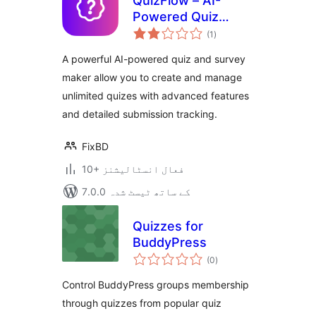
QuizFlow – AI-
Powered Quiz
مجموعی
Maker
(1
)
درجہ
بندی
A powerful AI-powered quiz and survey
maker allow you to create and manage
unlimited quizes with advanced features
and detailed submission tracking.
FixBD
10+ فعال انسٹالیشنز
7.0.0 کے ساتھ ٹیسٹ شدہ
Quizzes for
BuddyPress
مجموعی
(0
)
درجہ
بندی
Control BuddyPress groups membership
through quizzes from popular quiz