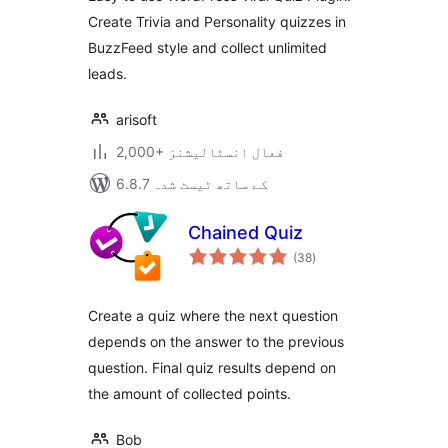
Create Trivia and Personality quizzes in
BuzzFeed style and collect unlimited
leads.
arisoft
2,000+ فعال انسٹالیشنز
6.8.7 کے ساتھ ٹیسٹ شدہ
Chained Quiz
مجموعی
(38
)
درجہ
بندی
Create a quiz where the next question
depends on the answer to the previous
question. Final quiz results depend on
the amount of collected points.
Bob