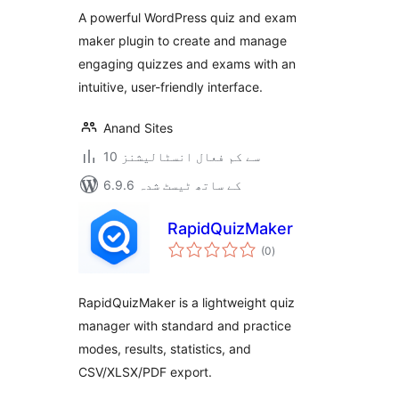
A powerful WordPress quiz and exam
maker plugin to create and manage
engaging quizzes and exams with an
intuitive, user-friendly interface.
Anand Sites
10 سے کم فعال انسٹالیشنز
6.9.6 کے ساتھ ٹیسٹ شدہ
RapidQuizMaker
مجموعی
(0
)
درجہ
بندی
RapidQuizMaker is a lightweight quiz
manager with standard and practice
modes, results, statistics, and
CSV/XLSX/PDF export.