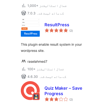
1,000+ فعال انسٹالیشنز
7.0.3 کے ساتھ ٹیسٹ شدہ
ResultPress
مجموعی
(2
)
درجہ
بندی
This plugin enable result system in your
wordpress site.
raselahmed7
100+ فعال انسٹالیشنز
4.6.30 کے ساتھ ٹیسٹ شدہ
Quiz Maker – Save
Progress
مجموعی
(2
)
درجہ
بندی