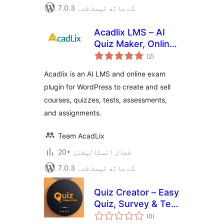
7.0.3 کے ساتھ ٹیسٹ شدہ
Acadlix LMS – AI
Quiz Maker, Online
مجموعی
Exam & Course
(2
)
درجہ
بندی
Plugin for
Acadlix is an AI LMS and online exam
WordPress
plugin for WordPress to create and sell
courses, quizzes, tests, assessments,
and assignments.
Team AcadLix
20+ فعال انسٹالیشنز
7.0.3 کے ساتھ ٹیسٹ شدہ
Quiz Creator – Easy
Quiz, Survey & Test
مجموعی
Maker
(0
)
درجہ