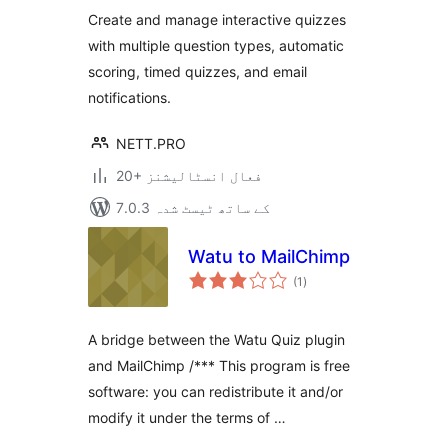
بندی
Create and manage interactive quizzes
with multiple question types, automatic
scoring, timed quizzes, and email
notifications.
NETT.PRO
20+ فعال انسٹالیشنز
7.0.3 کے ساتھ ٹیسٹ شدہ
Watu to MailChimp
مجموعی
(1
)
درجہ
بندی
A bridge between the Watu Quiz plugin
and MailChimp /*** This program is free
software: you can redistribute it and/or
modify it under the terms of …