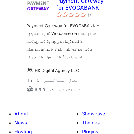
Payment Gateway
for EVOCABANK
مجموعی
(0
)
درجہ
بندی
Payment Gateway for EVOCABANK –
միջազգային Woocomerce հավելվածի
հավելում է, որը ստեղծում է
հնարավորություն` հեշտությամբ
ինտեգրել կայքին "Էվոկաբան …
HK Digital Agency LLC
10+ فعال انسٹالیشنز
6.5.9 کے ساتھ ٹیسٹ شدہ
About
Showcase
News
Themes
Hosting
Plugins