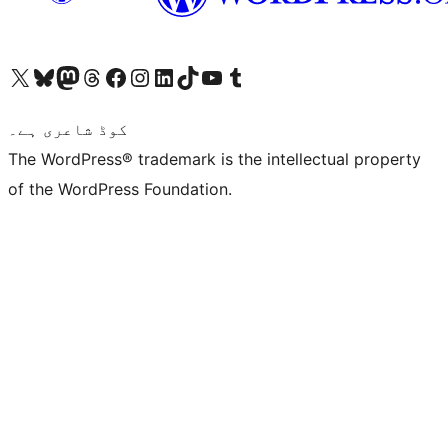
ہمارے ٹمبلر اکاؤنٹ پر جائیں
Visit our YouTube channel
ہمارے ٹک ٹاک اکاؤنٹ پر جائیں
Visit our LinkedIn account
Visit our Instagram account
Visit our Facebook page
ہمارے ٹھریڈز اکاؤنٹ پر جائیں
Visit our Mastodon account
ہمارے بلیواسکائی اکاؤنٹ پر جائیں
Visit our X (formerly Twitter) account
کوڈ شاعری ہے۔
The WordPress® trademark is the intellectual property
of the WordPress Foundation.