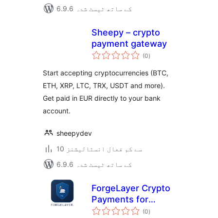
6.9.6 کے ساتھ ٹیسٹ شدہ
Sheepy – crypto
payment gateway
مجموعی
(0
)
درجہ
بندی
Start accepting cryptocurrencies (BTC,
ETH, XRP, LTC, TRX, USDT and more).
Get paid in EUR directly to your bank
account.
sheepydev
10 سے کم فعال انسٹالیشنز
6.9.6 کے ساتھ ٹیسٹ شدہ
ForgeLayer Crypto
Payments for
مجموعی
WooCommerce
(0
)
درجہ