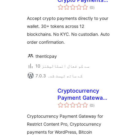
مجموعی
for WooCommerce
(0
)
درجہ
بندی
Accept crypto payments directly to your
wallet. 30+ tokens across 12
blockchains. No KYC. No custodian. Auto
order confirmation.
thenticpay
10 سے کم فعال انسٹالیشنز
7.0.3 کے ساتھ ٹیسٹ شدہ
Cryptocurrency
Payment Gateway
مجموعی
for Restrict
(0
)
درجہ
بندی
Content Pro by
Cryptocurrency Payment Gateway for
CryptoPay
Restrict Content Pro, Cryptocurrency
payments for WordPress, Bitcoin