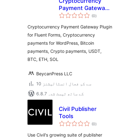
Cryptocurrency
Payment Gateway
مجموعی
for Fluent Forms by
(0
)
درجہ
بندی
CryptoPay
Cryptocurrency Payment Gateway Plugin
for Fluent Forms, Cryptocurrency
payments for WordPress, Bitcoin
payments, Crypto payments, USDT,
BTC, ETH, SOL
BeycanPress LLC
10 سے کم فعال انسٹالیشنز
6.8.7 کے ساتھ ٹیسٹ شدہ
Civil Publisher
Tools
مجموعی
(0
)
درجہ
بندی
Use Civil's growing suite of publisher