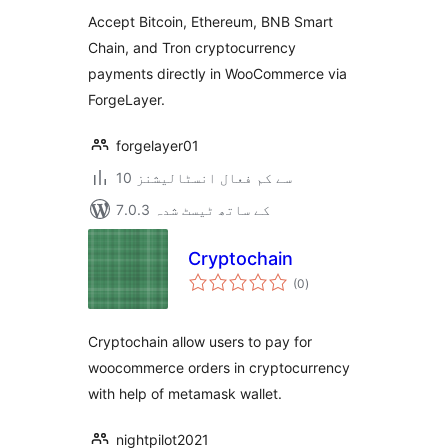
بندی
Accept Bitcoin, Ethereum, BNB Smart
Chain, and Tron cryptocurrency
payments directly in WooCommerce via
ForgeLayer.
forgelayer01
10 سے کم فعال انسٹالیشنز
7.0.3 کے ساتھ ٹیسٹ شدہ
Cryptochain
مجموعی
(0
)
درجہ
بندی
Cryptochain allow users to pay for
woocommerce orders in cryptocurrency
with help of metamask wallet.
nightpilot2021