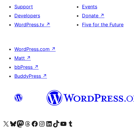
Support
Events
Developers
Donate
↗
WordPress.tv
↗
Five for the Future
WordPress.com
↗
Matt
↗
bbPress
↗
BuddyPress
↗
ہمارے ٹمبلر اکاؤنٹ پر جائیں
Visit our YouTube channel
ہمارے ٹک ٹاک اکاؤنٹ پر جائیں
Visit our LinkedIn account
Visit our Instagram account
Visit our Facebook page
ہمارے ٹھریڈز اکاؤنٹ پر جائیں
Visit our Mastodon account
ہمارے بلیواسکائی اکاؤنٹ پر جائیں
Visit our X (formerly Twitter) account