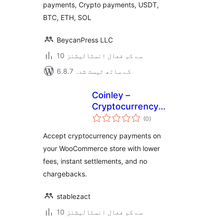
payments, Crypto payments, USDT,
BTC, ETH, SOL
BeycanPress LLC
10 سے کم فعال انسٹالیشنز
6.8.7 کے ساتھ ٹیسٹ شدہ
Coinley –
Cryptocurrency
مجموعی
Payments
(0
)
درجہ
بندی
Accept cryptocurrency payments on
your WooCommerce store with lower
fees, instant settlements, and no
chargebacks.
stablezact
10 سے کم فعال انسٹالیشنز