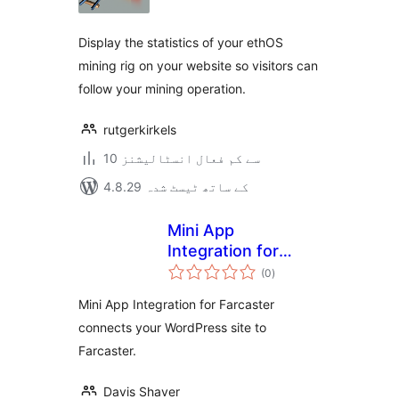
بندی
Display the statistics of your ethOS
mining rig on your website so visitors can
follow your mining operation.
rutgerkirkels
10 سے کم فعال انسٹالیشنز
4.8.29 کے ساتھ ٹیسٹ شدہ
Mini App
Integration for
مجموعی
Farcaster
(0
)
درجہ
بندی
Mini App Integration for Farcaster
connects your WordPress site to
Farcaster.
Davis Shaver