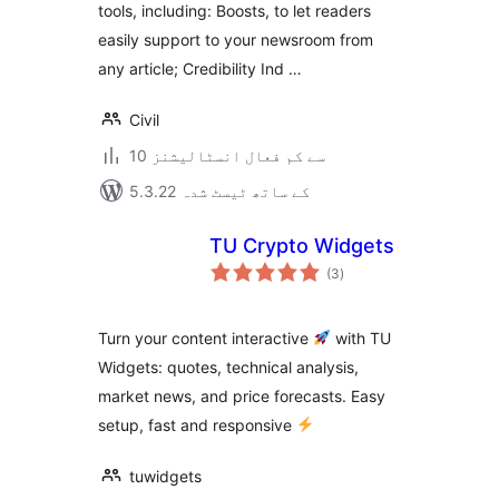
tools, including: Boosts, to let readers
easily support to your newsroom from
any article; Credibility Ind …
Civil
10 سے کم فعال انسٹالیشنز
5.3.22 کے ساتھ ٹیسٹ شدہ
TU Crypto Widgets
مجموعی
(3
)
درجہ
بندی
Turn your content interactive
with TU
Widgets: quotes, technical analysis,
market news, and price forecasts. Easy
setup, fast and responsive
tuwidgets