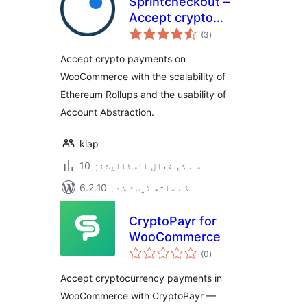
Sprintcheckout –
Accept crypto
مجموعی
payments
(3
)
درجہ
بندی
bankless, fast and
Accept crypto payments on
cheap
WooCommerce with the scalability of
Ethereum Rollups and the usability of
Account Abstraction.
klap
10 سے کم فعال انسٹالیشنز
6.2.10 کے ساتھ ٹیسٹ شدہ
CryptoPayr for
WooCommerce
مجموعی
(0
)
درجہ
بندی
Accept cryptocurrency payments in
WooCommerce with CryptoPayr —