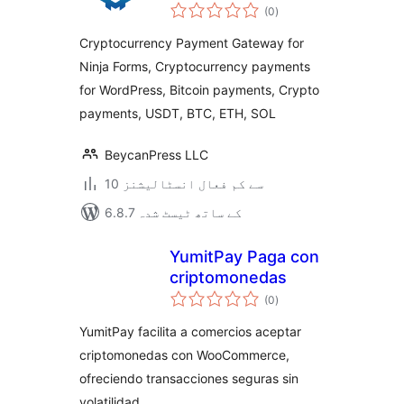
مجموعی
for Ninja Forms by
(0
)
درجہ
بندی
CryptoPay
Cryptocurrency Payment Gateway for
Ninja Forms, Cryptocurrency payments
for WordPress, Bitcoin payments, Crypto
payments, USDT, BTC, ETH, SOL
BeycanPress LLC
10 سے کم فعال انسٹالیشنز
6.8.7 کے ساتھ ٹیسٹ شدہ
YumitPay Paga con
criptomonedas
مجموعی
(0
)
درجہ
بندی
YumitPay facilita a comercios aceptar
criptomonedas con WooCommerce,
ofreciendo transacciones seguras sin
volatilidad.