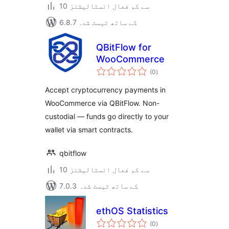
10 سے کم فعال انسٹالیشنز
6.8.7 کے ساتھ ٹیسٹ شدہ
QBitFlow for
WooCommerce
مجموعی
(0
)
درجہ
بندی
Accept cryptocurrency payments in
WooCommerce via QBitFlow. Non-
custodial — funds go directly to your
wallet via smart contracts.
qbitflow
10 سے کم فعال انسٹالیشنز
7.0.3 کے ساتھ ٹیسٹ شدہ
ethOS Statistics
مجموعی
(0
)
درجہ