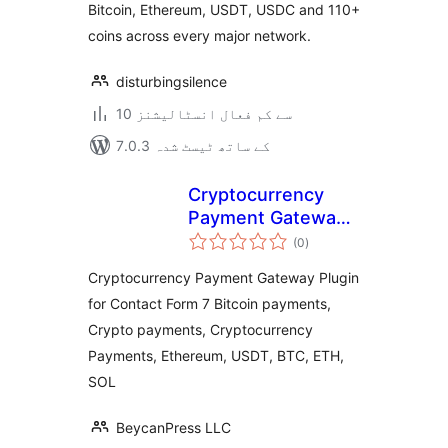
Bitcoin, Ethereum, USDT, USDC and 110+
coins across every major network.
disturbingsilence
10 سے کم فعال انسٹالیشنز
7.0.3 کے ساتھ ٹیسٹ شدہ
Cryptocurrency
Payment Gateway
مجموعی
for Contact Form 7
(0
)
درجہ
بندی
by CryptoPay
Cryptocurrency Payment Gateway Plugin
for Contact Form 7 Bitcoin payments,
Crypto payments, Cryptocurrency
Payments, Ethereum, USDT, BTC, ETH,
SOL
BeycanPress LLC