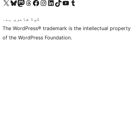
ہمارے ٹمبلر اکاؤنٹ پر جائیں
Visit our YouTube channel
ہمارے ٹک ٹاک اکاؤنٹ پر جائیں
Visit our LinkedIn account
Visit our Instagram account
Visit our Facebook page
ہمارے ٹھریڈز اکاؤنٹ پر جائیں
Visit our Mastodon account
ہمارے بلیواسکائی اکاؤنٹ پر جائیں
Visit our X (formerly Twitter) account
کوڈ شاعری ہے۔
The WordPress® trademark is the intellectual property
of the WordPress Foundation.