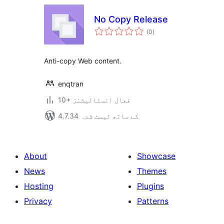
No Copy Release
مجموعی
(0
)
درجہ
بندی
Anti-copy Web content.
enqtran
10+ فعال انسٹالیشنز
4.7.34 کے ساتھ ٹیسٹ شدہ
About
Showcase
News
Themes
Hosting
Plugins
Privacy
Patterns