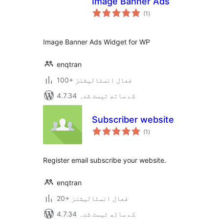
Image Banner Ads
مجموعی
(1
)
درجہ
بندی
Image Banner Ads Widget for WP
enqtran
100+ فعال انسٹالیشنز
4.7.34 کے ساتھ ٹیسٹ شدہ
Subscriber website
مجموعی
(1
)
درجہ
بندی
Register email subscribe your website.
enqtran
20+ فعال انسٹالیشنز
4.7.34 کے ساتھ ٹیسٹ شدہ