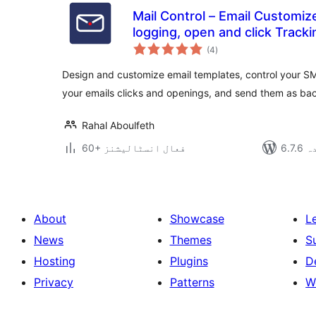
Mail Control – Email Customize
logging, open and click Tracki
مجموعی
(4
)
درجہ
بندی
Design and customize email templates, control your SMT
your emails clicks and openings, and send them as ba
Rahal Aboulfeth
دہ
60+ فعال انسٹالیشنز
About
Showcase
L
News
Themes
S
Hosting
Plugins
D
Privacy
Patterns
W