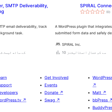
r, SMTP Deliverability,
SPIRAL Connec
ی
ng
(0
)
ہ
ی
P email deliverability, track
A WordPress plugin that integrates
ckground task.
submitted form data and safely del
SPIRAL Inc.
10 سے کم فعال انسٹالیشنز
6.7.6 کے ساتھ ٹیسٹ ش
earn
Get Involved
WordPres
upport
Events
↗
evelopers
Donate
↗
Matt
↗
ordPress.tv
↗
Swag
↗
bbPress
BuddyPre